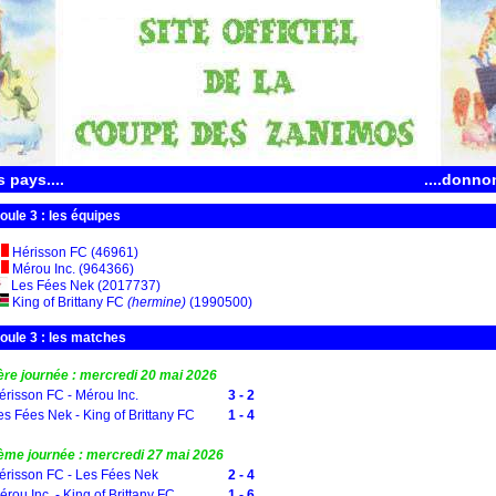
 pays....
....donno
oule 3 : les équipes
Hérisson FC (46961)
Mérou Inc. (964366)
Les Fées Nek (2017737)
King of Brittany FC
(hermine)
(1990500)
oule 3 : les matches
ère journée : mercredi 20 mai 2026
érisson FC - Mérou Inc.
3 - 2
es Fées Nek - King of Brittany FC
1 - 4
ème journée : mercredi 27 mai 2026
érisson FC - Les Fées Nek
2 - 4
rou Inc. - King of Brittany FC
1 - 6