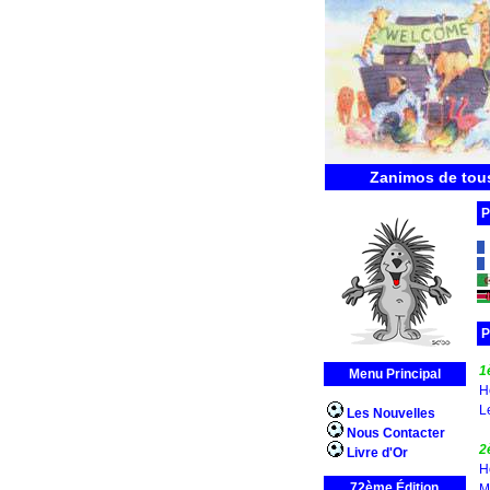
Zanimos de tous
P
P
1
Menu Principal
H
L
Les Nouvelles
Nous Contacter
2
Livre d'Or
H
72ème Édition
Mé