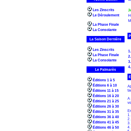
Les Zinscrits
3
Le Déroulement
H
M
La Phase Finale
La Consolante
P
La Saison Dernière
Les Zinscrits
1.
La Phase Finale
2.
La Consolante
3.
4.
Le Palmarès
E
Éditions 1 à 5
Éditions 6 à 10
Ap
ta
Éditions 11 à 15
Éditions 16 à 20
A 
Éditions 21 à 25
vo
Éditions 26 à 30
En
Éditions 31 à 35
1.
Éditions 36 à 40
2.
Éditions 41 à 45
3.
4.
Éditions 46 à 50