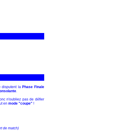
 disputent la
Phase Finale
onsolante
.
donc n'oubliez pas de défier
ut en
mode "coupe"
!
rt de match)