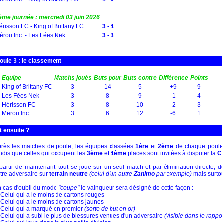
ème journée : mercredi 03 juin 2026
érisson FC - King of Brittany FC
3 - 4
érou Inc. - Les Fées Nek
3 - 3
oule 3 : le classement
Equipe
Matchs joués
Buts pour
Buts contre
Différence
Points
King of Brittany FC
3
14
5
+9
9
Les Fées Nek
3
8
9
-1
4
Hérisson FC
3
8
10
-2
3
Mérou Inc.
3
6
12
-6
1
t ensuite ?
rès les matches de poule, les équipes classées
1ère
et
2ème
de chaque poule
ndis que celles qui occupent les
3ème
et
4ème
places sont invitées à disputer la
C
partir de maintenant, tout se joue sur un seul match et par élimination directe, 
tre adversaire sur
terrain neutre
(celui d'un autre
Zanimo
par exemple)
mais surto
 cas d'oubli du mode
"coupe"
le vainqueur sera désigné de cette façon :
 Celui qui a le moins de cartons rouges
 Celui qui a le moins de cartons jaunes
 Celui qui a marqué en premier
(sorte de but en or)
 Celui qui a subi le plus de blessures venues d'un adversaire
(visible dans le rappo