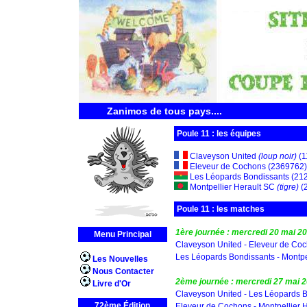
Zanimos de tous pays....
Poule 11 : les équipes
Claveyson United
(loup noir)
(1
Eleveur de Cochons (2369762)
Les Léopards Bondissants (21
Montpellier Herault SC
(tigre)
(
Poule 11 : les matches
1ère journée : mercredi 20 mai 2
Menu Principal
Claveyson United - Eleveur de Co
Les Léopards Bondissants - Montpe
Les Nouvelles
Nous Contacter
2ème journée : mercredi 27 mai 
Livre d'Or
Claveyson United - Les Léopards 
72ème Édition
Eleveur de Cochons - Montpellier 