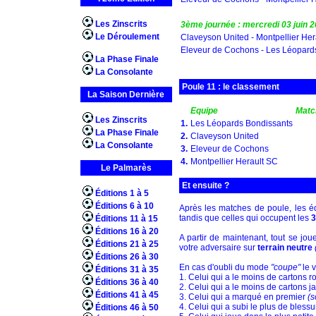
Les Zinscrits
3ème journée : mercredi 03 juin 
Le Déroulement
Claveyson United - Montpellier Her
Eleveur de Cochons - Les Léopard
La Phase Finale
La Consolante
Poule 11 : le classement
La Saison Dernière
Equipe
Matc
Les Zinscrits
1.
Les Léopards Bondissants
La Phase Finale
2.
Claveyson United
La Consolante
3.
Eleveur de Cochons
4.
Montpellier Herault SC
Le Palmarès
Et ensuite ?
Éditions 1 à 5
Éditions 6 à 10
Après les matches de poule, les 
tandis que celles qui occupent les
Éditions 11 à 15
Éditions 16 à 20
A partir de maintenant, tout se jou
Éditions 21 à 25
votre adversaire sur
terrain neutre
Éditions 26 à 30
En cas d'oubli du mode
"coupe"
le v
Éditions 31 à 35
1. Celui qui a le moins de cartons 
Éditions 36 à 40
2. Celui qui a le moins de cartons j
Éditions 41 à 45
3. Celui qui a marqué en premier
(s
4. Celui qui a subi le plus de bles
Éditions 46 à 50