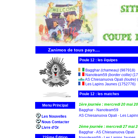
Zanimos de tous pays....
Poule 12 : les équipes
Bagghar
(chameau)
(987918)
Nanoteam59
(border collie)
(17
AS Chiesanuova Opali
(loutre)
Les Lapins Jaunes (1752776)
Poule 12 : les matches
1ère journée : mercredi 20 mai 2
Menu Principal
Bagghar - Nanoteam59
AS Chiesanuova Opali - Les Lapin
Les Nouvelles
Nous Contacter
2ème journée : mercredi 27 mai 
Livre d'Or
Bagghar - AS Chiesanuova Opali
72ème Édition
Nanoteam59 - Les Lapins Jaunes