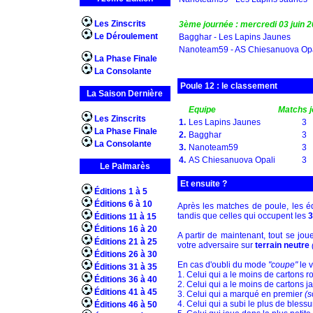
Les Zinscrits
3ème journée : mercredi 03 juin 
Le Déroulement
Bagghar - Les Lapins Jaunes
Nanoteam59 - AS Chiesanuova Opa
La Phase Finale
La Consolante
Poule 12 : le classement
La Saison Dernière
Equipe
Matchs 
Les Zinscrits
1.
Les Lapins Jaunes
3
La Phase Finale
2.
Bagghar
3
La Consolante
3.
Nanoteam59
3
4.
AS Chiesanuova Opali
3
Le Palmarès
Et ensuite ?
Éditions 1 à 5
Éditions 6 à 10
Après les matches de poule, les 
tandis que celles qui occupent les
Éditions 11 à 15
Éditions 16 à 20
A partir de maintenant, tout se jou
Éditions 21 à 25
votre adversaire sur
terrain neutre
Éditions 26 à 30
En cas d'oubli du mode
"coupe"
le v
Éditions 31 à 35
1. Celui qui a le moins de cartons 
Éditions 36 à 40
2. Celui qui a le moins de cartons j
Éditions 41 à 45
3. Celui qui a marqué en premier
(s
4. Celui qui a subi le plus de bles
Éditions 46 à 50