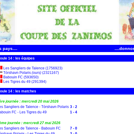
 pays....
....donno
oule 14 : les équipes
Les Sangliers de Talence (1756923)
Tórshavn Polaris
(ours)
(2321167)
Babouin FC (593650)
Les Tigres du 49 (291394)
oule 14 : les matches
ère journée : mercredi 20 mai 2026
es Sangliers de Talence - Tórshavn Polaris
3 - 2
abouin FC - Les Tigres du 49
1 - 4
ème journée : mercredi 27 mai 2026
es Sangliers de Talence - Babouin FC
7 - 0
órshavn Polaris - Les Tigres du 49
2 - 0