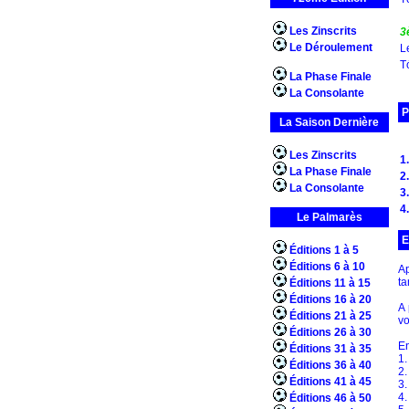
Les Zinscrits
3
Le Déroulement
L
T
La Phase Finale
La Consolante
P
La Saison Dernière
Les Zinscrits
1.
La Phase Finale
2.
La Consolante
3.
4.
Le Palmarès
E
Éditions 1 à 5
Éditions 6 à 10
Ap
ta
Éditions 11 à 15
Éditions 16 à 20
A 
Éditions 21 à 25
vo
Éditions 26 à 30
En
Éditions 31 à 35
1.
Éditions 36 à 40
2.
Éditions 41 à 45
3.
4.
Éditions 46 à 50