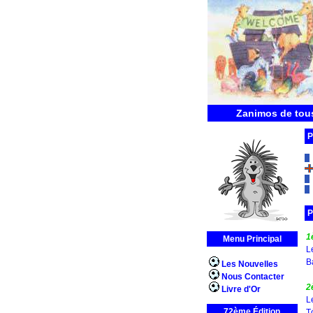
Zanimos de tous
P
P
1
Menu Principal
L
B
Les Nouvelles
Nous Contacter
2
Livre d'Or
L
72ème Édition
T