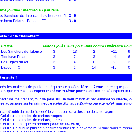
ème journée : mercredi 03 juin 2026
es Sangliers de Talence - Les Tigres du 49
3 - 0
órshavn Polaris - Babouin FC
3 - 0
oule 14 : le classement
Equipe
Matchs joués
Buts pour
Buts contre
Différence
Poin
Les Sangliers de Talence
3
13
2
+11
9
Tórshavn Polaris
3
7
3
+4
6
Les Tigres du 49
3
4
6
-2
3
Babouin FC
3
1
14
-13
0
t ensuite ?
rès les matches de poule, les équipes classées
1ère
et
2ème
de chaque poule
ndis que celles qui occupent les
3ème
et
4ème
places sont invitées à disputer la
C
partir de maintenant, tout se joue sur un seul match et par élimination directe, 
tre adversaire sur
terrain neutre
(celui d'un autre
Zanimo
par exemple)
mais surto
 cas d'oubli du mode
"coupe"
le vainqueur sera désigné de cette façon :
 Celui qui a le moins de cartons rouges
 Celui qui a le moins de cartons jaunes
 Celui qui a marqué en premier
(sorte de but en or)
 Celui qui a subi le plus de blessures venues d'un adversaire
(visible dans le rappo