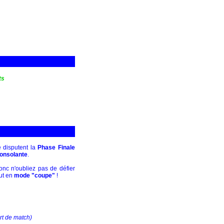
ts
 disputent la
Phase Finale
onsolante
.
donc n'oubliez pas de défier
ut en
mode "coupe"
!
rt de match)