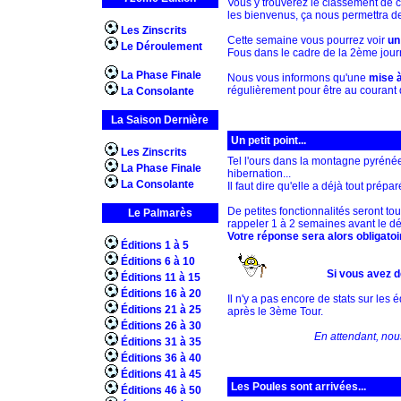
Vous y trouverez le classement de 
les bienvenus, ça nous permettra de f
Les Zinscrits
Cette semaine vous pourrez voir
un
Le Déroulement
Fous dans le cadre de la 2ème journ
La Phase Finale
Nous vous informons qu'une
mise à
régulièrement pour être au courant d
La Consolante
La Saison Dernière
Un petit point...
Les Zinscrits
Tel l'ours dans la montagne pyrénée
La Phase Finale
hibernation...
La Consolante
Il faut dire qu'elle a déjà tout prép
De petites fonctionnalités seront 
Le Palmarès
rappeler 1 à 2 semaines avant le dé
Votre réponse sera alors obligatoi
Éditions 1 à 5
Éditions 6 à 10
Si vous avez d
Éditions 11 à 15
Éditions 16 à 20
Il n'y a pas encore de stats sur les
Éditions 21 à 25
après le 3ème Tour.
Éditions 26 à 30
En attendant, nou
Éditions 31 à 35
Éditions 36 à 40
Éditions 41 à 45
Les Poules sont arrivées...
Éditions 46 à 50