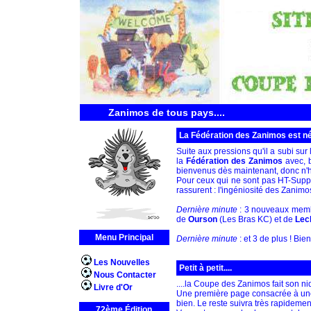
Zanimos de tous pays....
La Fédération des Zanimos est né
Suite aux pressions qu'il a subi sur
la
Fédération des Zanimos
avec, b
bienvenus dès maintenant, donc n'hé
Pour ceux qui ne sont pas HT-Suppor
rassurent : l'ingéniosité des Zanimos
Dernière minute
: 3 nouveaux memb
de
Ourson
(Les Bras KC) et de
Lec
Menu Principal
Dernière minute
: et 3 de plus ! Bi
Les Nouvelles
Petit à petit....
Nous Contacter
....la Coupe des Zanimos fait son nid
Livre d'Or
Une première page consacrée à une 
bien. Le reste suivra très rapidement
72ème Édition