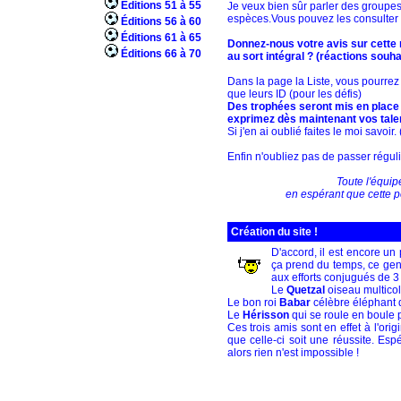
Éditions 51 à 55
Je veux bien sûr parler des groupes 
espèces.Vous pouvez les consulter
Éditions 56 à 60
Éditions 61 à 65
Donnez-nous votre avis sur cette r
Éditions 66 à 70
au sort intégral ? (réactions sou
Dans la page la Liste, vous pourrez 
que leurs ID (pour les défis)
Des trophées seront mis en place p
exprimez dès maintenant vos talen
Si j'en ai oublié faites le moi savoi
Enfin n'oubliez pas de passer réguli
Toute l'équi
en espérant que cette p
Création du site !
D'accord, il est encore un 
ça prend du temps, ce genre
aux efforts conjugués de 3
Le
Quetzal
oiseau multicolo
Le bon roi
Babar
célèbre éléphant d
Le
Hérisson
qui se roule en boule p
Ces trois amis sont en effet à l'ori
que celle-ci soit une réussite. Es
alors rien n'est impossible !