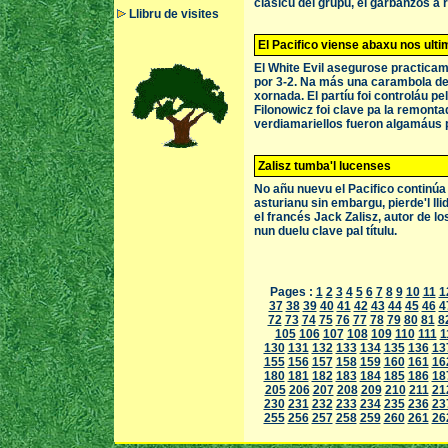
clásicu del grupu, el garbanzos a 
Llibru de visites
El Pacifico viense abaxu nos ult
El White Evil asegurose practicamen
por 3-2. Na más una carambola de 
xornada. El partíu foi controláu p
Filonowicz foi clave pa la remonta
verdiamariellos fueron algamáus p
Zalisz tumba'l lucenses
No añu nuevu el Pacifico continúa 
asturianu sin embargu, pierde'l llid
el francés Jack Zalisz, autor de lo
nun duelu clave pal títulu.
Pages :
1
2
3
4
5
6
7
8
9
10
11
1
37
38
39
40
41
42
43
44
45
46
4
72
73
74
75
76
77
78
79
80
81
8
105
106
107
108
109
110
111
1
130
131
132
133
134
135
136
13
155
156
157
158
159
160
161
16
180
181
182
183
184
185
186
18
205
206
207
208
209
210
211
21
230
231
232
233
234
235
236
23
255
256
257
258
259
260
261
26