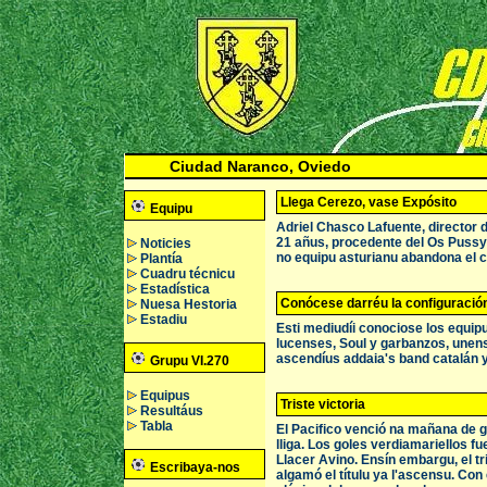
Ciudad Naranco, Oviedo
Llega Cerezo, vase Expósito
Equipu
Adriel Chasco Lafuente, director d
21 añus, procedente del Os Pussy
Noticies
no equipu asturianu abandona el c
Plantía
Cuadru técnicu
Estadística
Conócese darréu la configuración
Nuesa Hestoria
Estadiu
Esti mediudíi conociose los equip
lucenses, Soul y garbanzos, unense
ascendíus addaia's band catalán y
Grupu VI.270
Equipus
Triste victoria
Resultáus
Tabla
El Pacifico venció na mañana de g
lliga. Los goles verdiamariellos fu
Llacer Avino. Ensín embargu, el tr
Escribaya-nos
algamó el títulu ya l'ascensu. Con