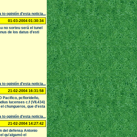
 to opinión d'esta noticia...
01-03-2004 01:30:34
u no sorteu será el tunel
nus de los datus d'esti
 to opinión d'esta noticia...
21-02-2004 16:31:58
Pacifico, pcflorideño,
ius lucenses c.f (VII.434)
a el chungueros, que d'esta
 to opinión d'esta noticia...
21-02-2004 14:27:42
ón del defensa Antonio
el qu'algamó el