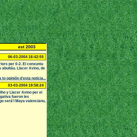
est 2003
06-03-2004 18:42:55
iors per 0-2. El conxuntu
 abultáu. Llacer Avino, de
 to opinión d'esta noticia...
03-03-2004 19:58:24
ilho y Llacer Avino per el
gativa fueron les
go será'l Maya valencianu,