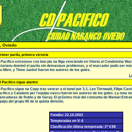
, Oviedo
rimer partíu, primera victoria
 Pacifico estrenose con bon pie na lliga venciendo en Vitoria al Condomina Warr
turianu dominó el partíu sin demasiaus problemas, y el marcador pudo ser más
ru llibre, y Tinno Jaekel fueron los autores de los goles.
La
l Pacifico sigue alantre
 Pacifico sigue na Copa tras vencer a el tunel por 3-1. Leo Törnwald, Filipe Cast
cifico y Catalano per l'equipu vascu fueron los autores de los goles. La nota ne
ncaduras de Rubio y de Garay. El próximu rival del conxuntu de Manuel Entral
uipu del grupu 98 de la quinta división.
Fundáu: 22.10.2002
Temporadas en V: 6
Clasificación última temporada: 2º V.98