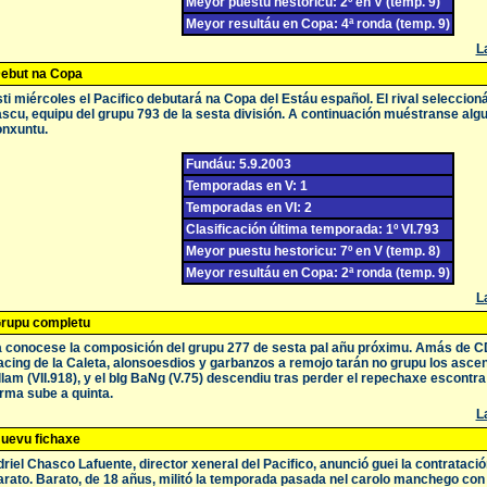
Meyor puestu hestoricu: 2º en V (temp. 9)
Meyor resultáu en Copa: 4ª ronda (temp. 9)
La
ebut na Copa
ti miércoles el Pacifico debutará na Copa del Estáu español. El rival seleccioná
scu, equipu del grupu 793 de la sesta división. A continuación muéstranse algu
nxuntu.
Fundáu: 5.9.2003
Temporadas en V: 1
Temporadas en VI: 2
Clasificación última temporada: 1º VI.793
Meyor puestu hestoricu: 7º en V (temp. 8)
Meyor resultáu en Copa: 2ª ronda (temp. 9)
La
rupu completu
 conocese la composición del grupu 277 de sesta pal añu próximu. Amás de CD 
cing de la Caleta, alonsoesdios y garbanzos a remojo tarán no grupu los ascend
llam (VII.918), y el bIg BaNg (V.75) descendiu tras perder el repechaxe escontr
rma sube a quinta.
La
uevu fichaxe
riel Chasco Lafuente, director xeneral del Pacifico, anunció guei la contrataci
rato. Barato, de 18 añus, militó la temporada pasada nel carolo manchego con 