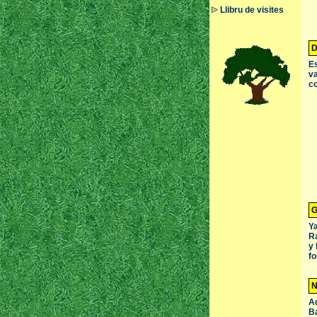
Llibru de visites
D
Es
va
co
G
Ya
Ra
y 
fo
N
Ad
Ba