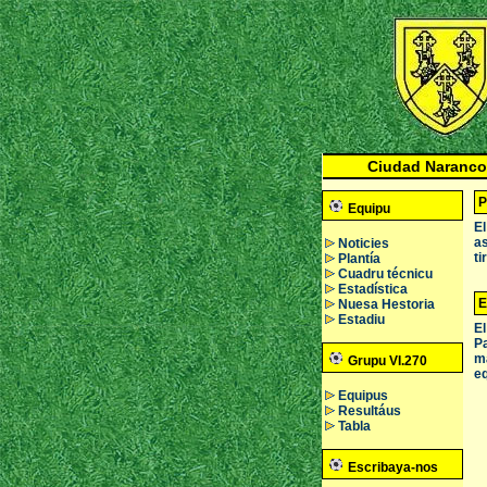
Ciudad Naranco
P
Equipu
El
as
Noticies
ti
Plantía
Cuadru técnicu
Estadística
E
Nuesa Hestoria
Estadiu
El
Pa
ma
Grupu VI.270
eq
Equipus
Resultáus
Tabla
Escribaya-nos