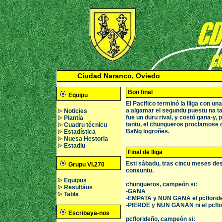
Ciudad Naranco, Oviedo
Bon final
Equipu
El Pacifico terminó la lliga con u
a algamar el segundu puestu na tab
Noticies
fue un duru rival, y costó gana-y, 
Plantía
tantu, el chungueros proclamose 
Cuadru técnicu
BaNg logroñes.
Estadística
Nuesa Hestoria
Estadiu
Final de lliga
Esti sábadu, tras cincu meses desd
Grupu VI.270
conxuntu.
Equipus
chungueros, campeón si:
Resultáus
-GANA
Tabla
-EMPATA y NUN GANA el pcfloride
-PIERDE y NUN GANAN ni el pcflori
Escribaya-nos
pcflorideño, campeón si: