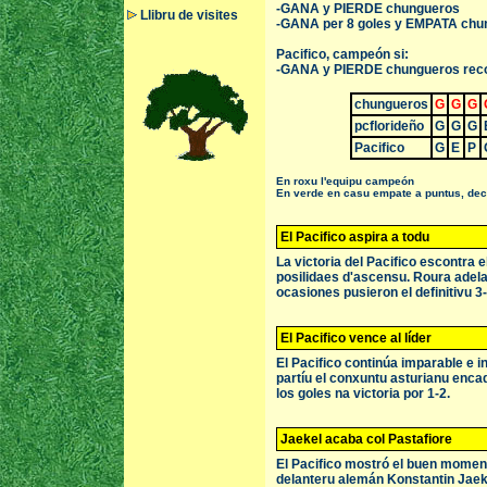
-GANA y PIERDE chungueros
Llibru de visites
-GANA per 8 goles y EMPATA chu
Pacifico, campeón si:
-GANA y PIERDE chungueros recor
chungueros
G
G
G
pcflorideño
G
G
G
Pacifico
G
E
P
En roxu l'equipu campeón
En verde en casu empate a puntus, dec
El Pacifico aspira a todu
La victoria del Pacifico escontra 
posilidaes d'ascensu. Roura adela
ocasiones pusieron el definitivu 3-
El Pacifico vence al líder
El Pacifico continúa imparable e i
partíu el conxuntu asturianu enca
los goles na victoria por 1-2.
Jaekel acaba col Pastafiore
El Pacifico mostró el buen moment
delanteru alemán Konstantin Jaekel 