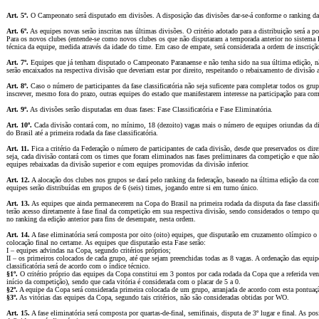
Art. 5º.
O Campeonato será disputado em divisões. A disposição das divisões dar-se-á conforme o ranking da 
Art. 6º.
As equipes novas serão inscritas nas últimas divisões. O critério adotado para a distribuição será a p
Para os novos clubes (entende-se como novos clubes os que não disputaram a temporada anterior no sistema Ha
técnica da equipe, medida através da idade do time. Em caso de empate, será considerada a ordem de inscriçã
Art. 7º.
Equipes que já tenham disputado o Campeonato Paranaense e não tenha sido na sua última edição, nã
serão encaixados na respectiva divisão que deveriam estar por direito, respeitando o rebaixamento de divisão
Art. 8º.
Caso o número de participantes da fase classificatória não seja suficente para completar todos os gru
inscrever, mesmo fora do prazo, outras equipes do estado que manifestarem interesse na participação para com
Art. 9º.
As divisões serão disputadas em duas fases: Fase Classificatória e Fase Eliminatória.
Art. 10º.
Cada divisão contará com, no mínimo, 18 (dezoito) vagas mais o número de equipes oriundas da d
do Brasil até a primeira rodada da fase classificatória.
Art. 11.
Fica a critério da Federação o número de participantes de cada divisão, desde que preservados os dire
seja, cada divisão contará com os times que foram eliminados nas fases preliminares da competição e que nã
equipes rebaixadas da divisão superior e com equipes promovidas da divisão inferior.
Art. 12.
A alocação dos clubes nos grupos se dará pelo ranking da federação, baseado na última edição da comp
equipes serão distribuídas em grupos de 6 (seis) times, jogando entre si em turno único.
Art. 13.
As equipes que ainda permanecerem na Copa do Brasil na primeira rodada da disputa da fase classif
terão acesso diretamente à fase final da competição em sua respectiva divisão, sendo considerados o tempo 
no ranking da edição anterior para fins de desempate, nesta ordem.
Art. 14.
A fase eliminatória será composta por oito (oito) equipes, que disputarão em cruzamento olímpico o 
colocação final no certame. As equipes que disputarão esta Fase serão:
I – equipes advindas na Copa, segundo critérios próprios;
II – os primeiros colocados de cada grupo, até que sejam preenchidas todas as 8 vagas. A ordenação das equi
classificatória será de acordo com o índice técnico.
§1º.
O critério próprio das equipes da Copa constitui em 3 pontos por cada rodada da Copa que a referida venc
início da competição), sendo que cada vitória é considerada com o placar de 5 a 0.
§2º.
A equipe da Copa será considerada primeira colocada de um grupo, arranjada de acordo com esta pontuaçã
§3º.
As vitórias das equipes da Copa, segundo tais critérios, não são consideradas obtidas por WO.
Art. 15.
A fase eliminatória será composta por quartas-de-final, semifinais, disputa de 3º lugar e final. As posi