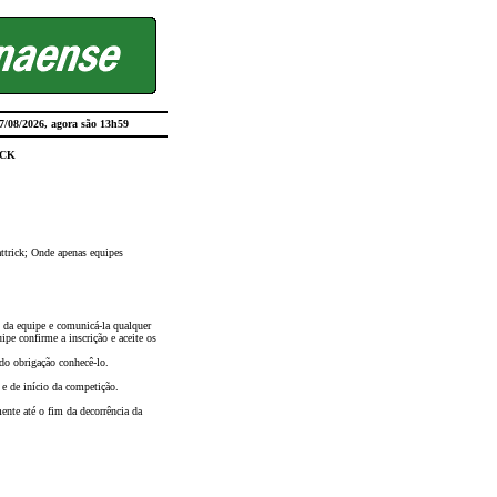
7/08/2026
, agora são 13h59
ICK
ttrick; Onde apenas equipes
o da equipe e comunicá-la qualquer
ipe confirme a inscrição e aceite os
do obrigação conhecê-lo.
 e de início da competição.
ente até o fim da decorrência da