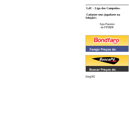
LdC - Liga dos Campeões»
Cadastre seus jogadores na
Seleção!»
Seja Parceiro
da FPHBR
[img36]