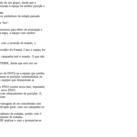
cado do seu grupo, desde que a
destinada à equipe na melhor posição e
ada.
 os perdedores da rodada passada.
a “bot”.
 minutos para efeito de pontuação e
ta regra, a equipe com melhor
 com a inversão de mando, a
estádio do Paraná. Caso o campo for
r campanha terá o mando. O que não
FPHBR, desde que este sito no
aso de DWO) ou a equipe que perdeu
enas as posições intermediárias na
es equipes que disputavam as
um DWO ocorrer nessa fase, esperando
 um novo DWO.
com rebaixamento de posições. E,
iores.
 vantagem de ser considerada com
sificação geral, com sua campanha na
o número de rodadas, porém com 0
 número de rodadas.
BR analisar o caso e pronunciar-se