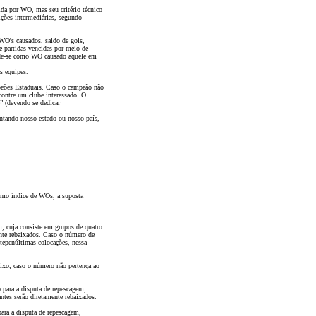
ida por WO, mas seu critério técnico
ições intermediárias, segundo
WO's causados, saldo de gols,
 partidas vencidas por meio de
ende-se como WO causado aquele em
s equipes.
peões Estaduais. Caso o campeão não
ncontre um clube interessado. O
” (devendo se dedicar
entando nosso estado ou nosso país,
como índice de WOs, a suposta
em, cuja consiste em grupos de quatro
ente rebaixados. Caso o número de
tepenúltimas colocações, nessa
ixo, caso o número não pertença ao
 para a disputa de repescagem,
ntes serão diretamente rebaixados.
ara a disputa de repescagem,