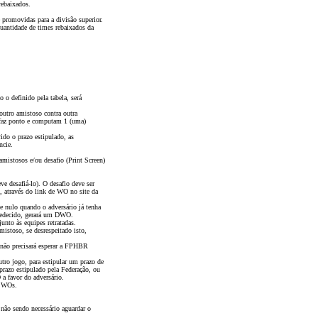
rebaixados.
 promovidas para a divisão superior.
quantidade de times rebaixados da
 o definido pela tabela, será
utro amistoso contra outra
 faz ponto e computam 1 (uma)
do o prazo estipulado, as
ncie.
amistosos e/ou desafio (Print Screen)
.
ve desafiá-lo). O desafio deve ser
s, através do link de WO no site da
se nulo quando o adversário já tenha
obedecido, gerará um DWO.
junto às equipes retratadas.
istoso, se desrespeitado isto,
 não precisará esperar a FPHBR
tro jogo, para estipular um prazo de
prazo estipulado pela Federação, ou
a favor do adversário.
ar WOs.
, não sendo necessário aguardar o