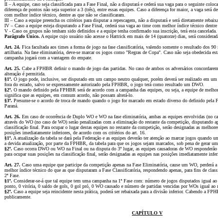
II – A equipe, caso seja classificada para a Fase Final, não a disputará e cederá sua vaga para o seguinte colo
diferença de pontos não seja superior a 3 (três), entre essas equipes. Caso a diferença for maior, a vaga será 
com melhor índice técnico, dentre as que não se classificaram.
III – Caso a equipe preencha os critérios para disputar a repescagem, não a disputará e será diretamente rebaix
IV – Caso a equipe esteja disputando a Fase Final, cederá sua vaga ao time com melhor índice técnico dentre
V - Caso os grupos não tenham sido definidos e a equipe tenha confirmado sua inscrição, terá esta cancelada.
Parágrafo Único.
A equipe cujo usuário não acesse o Hattrick em mais de 14 (quatorze) dias, será considerad
Art. 24.
Fica facultada aos times a forma de jogo na fase classificatória, valendo somente o resultado dos 90
artilharia. Na fase eliminatória, deve-se marcar os jogos como "Regras de Copa". Caso não seja obedecida es
campanha jogará com a vantagem do empate.
Art. 25.
Cabe a FPHBR definir o mando de jogo das partidas. No caso de ambos os adversários concordarem
alteração é permitida.
§1º.
O jogo pode, inclusive, ser disputado em um campo neutro qualquer, porém deverá ser realizado em um 
fora do estado, salvo se expressamente autorizado pela FPHBR, o jogo terá como resultado um DWO.
§2º.
O mando definido pela FPHBR será de acordo com a campanha das equipes, ou seja, a equipe de melho
significa que as equipes, em comum acordo, não possam alterá-lo.
§3º.
Presume-se o acordo de troca de mando quando o jogo for marcado em estado diverso do definido pela 
Paraná.
Art. 26.
Em caso de ocorrência de Duplo WO e WO na fase eliminatória, ambas as equipes envolvidas (no c
através do WO (no caso de WO) serão penalizadas com a eliminação do restante da competição, disputando ap
classificação final. Para ocupar o lugar destas equipes no restante da competição, serão designadas as melhor
posições imediatamente inferiores, de acordo com os critérios do art. 16.
§1º.
A atualização da tabela se dará pela Federação e as equipes deverão ter atenção ao marcar jogos quando 
a devida atualização, por parte da FPHBR, da tabela para que os jogos sejam marcados, sob pena de gerar
§2º.
Caso ocorra DWO ou WO na Final ou na disputa do 3º lugar, as equipes causadoras de WO responderão 
para ocupar suas posições na classificação final, serão designadas as equipes nas posições imediatamente infer
Art. 27.
Caso uma equipe que participe da competição apenas na Fase Eliminatória, cause um WO, perderá a
melhor índice técnico do que as que disputaram a Fase Classificatória, respondendo apenas, para fins de clas
2ª Fase.
§1º.
Considerar-se-á que tal equipe tem uma campanha na 1ª Fase com: número de jogos disputados igual a
ponto, 0 vitória, 0 saldo de gols, 0 gol pró, 0 WO causado e número de partidas vencidas por WOs igual ao
§2º.
Caso a equipe seja reincidente nesta prática, poderá ser rebaixada para a divisão inferior. Cabendo a FPH
publicamente.
CAPÍTULO V