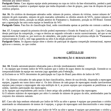
definidas por índice técnico.
Parágrafo Único.
Caso alguma equipe ainda permaneça na copa no início da fase eliminatória, perderá a part
será considerado superior a qualquer equipe que tenha disputado a fase de grupos, para vias de disputa de pos
critérios próprios.
Art. 16.
Os critérios de desempate adotados serão: número de pontos, número de vitórias, menor número de 
número de gols marcados, número de gols marcados subtraídos os obtidos através de WO's, menor número de
WO's, confronto direto, posição na edição anterior do Paranaense e, finalmente, posição no HT-Brasil. Ent
que a agremiação faz uma outra equipe se beneficiar do WO.
Parágrafo Único.
Para fins de classificação final, serão consideradas apenas as partidas em comum a ambas a
Art. 17.
A equipe campeã da primeira divisão poderá representar o Estado do Paraná na LdC - Liga dos Cam
deseje participar da competição, a vaga se destina ao segundo colocado e assim sucessivamente, até que se e
representante do Estado se, por motivos de calendário, não puder participar da próxima edição do “Paranaense
exclusivamente à LdC), terá vaga garantida na série A da edição posterior.
Parágrafo Único.
Se alguma equipe obter o direito de participar de alguma competição internacional, repres
aplica-se o mesmo, no que couber.
CAPÍTULO III
DA PROMOÇÃO E REBAIXAMENTO
Art. 18.
Estarão automaticamente rebaixadas para a divisão imediatamente inferior:
I - As equipes que tiverem índice de WOs maiores que o índice de jogos dentro da competição. Entende-se 
irresponsabilidade da equipe em executar jogo agendado pela Federação;
a) Excluem-se os WO’s decorrentes de participação na Copa do Brasil para efeito de índice de WO.
II – Os últimos colocados de cada grupo da fase classificatória, dentro de sua divisão, disputarão a repescag
equipes, jogando em turno único entre si. Os dois últimos de cada grupo de repescagem estarão inevitavelm
equipes para compor a repescagem não seja múltiplo de 4, as piores equipes que ocuparem as penúltimas e an
ordem, também participarão das repescagens.
a) As equipes que responderem pelo inciso I deste artigo não poderão participar das repescagens.
b) O número máximo de repescagem por série é a metade do número de grupos da série, arredondados para ba
conjunto dos números naturais.
§1º.
Caso não haja nenhum rebaixado por índice de WOs na série e apenas 4 equipes que preencham o critério
acarretando no rebaixamento de menos de 4 equipes, o grupo de repescagem será desconstituído e seus integra
§2º.
Caso haja apenas um rebaixado por índice de WOs na série e apenas 4 equipes que preencham o critério p