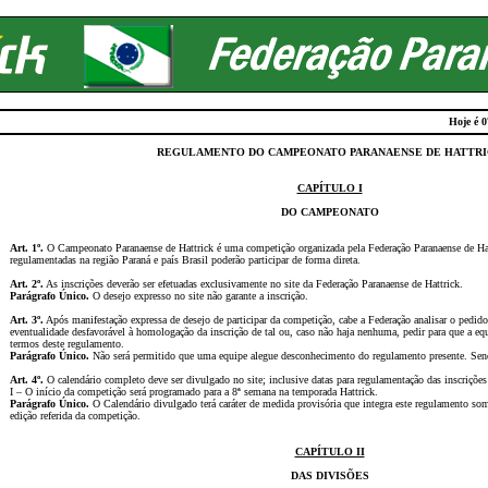
Hoje é 0
REGULAMENTO DO CAMPEONATO PARANAENSE DE HATTR
CAPÍTULO I
DO CAMPEONATO
Art. 1º.
O Campeonato Paranaense de Hattrick é uma competição organizada pela Federação Paranaense de Ha
regulamentadas na região Paraná e país Brasil poderão participar de forma direta.
Art. 2º.
As inscrições deverão ser efetuadas exclusivamente no site da Federação Paranaense de Hattrick.
Parágrafo Único.
O desejo expresso no site não garante a inscrição.
Art. 3º.
Após manifestação expressa de desejo de participar da competição, cabe a Federação analisar o pedid
eventualidade desfavorável à homologação da inscrição de tal ou, caso não haja nenhuma, pedir para que a equ
termos deste regulamento.
Parágrafo Único.
Não será permitido que uma equipe alegue desconhecimento do regulamento presente. Sen
Art. 4º.
O calendário completo deve ser divulgado no site; inclusive datas para regulamentação das inscrições
I – O início da competição será programado para a 8ª semana na temporada Hattrick.
Parágrafo Único.
O Calendário divulgado terá caráter de medida provisória que integra este regulamento som
edição referida da competição.
CAPÍTULO II
DAS DIVISÕES