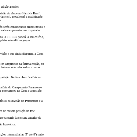
edição anterior.
osição do clube no Hattrick Brasil.
ttrick), prevalecerá a qualificação
o.
o serão considerados clubes novos e
 a cada campeonato não disputado.
pos, a FPHBR poderá, a seu critério,
pletar este último grupo.
ivisão e que ainda disputem a Copa
itos adquiridos na última edição, ou
o tenham sido rebaixados, com as
etição. Na fase classificatória as
icatória do Campeonato Paranaense
que permaneceu na Copa e a posição
título da divisão do Paranaense e a
pes de mesma posição na fase
er (a partir da semana anterior do
o hipotética.
ções intermediárias (5º até 8º) serão