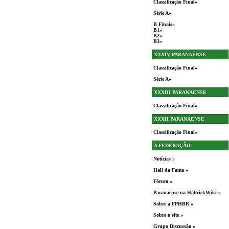
Classificação Final»
Série A»
B Finais»
B1»
B2»
B3»
XXXIV PARANAENSE
Classificação Final»
Série A»
XXXIII PARANAENSE
Classificação Final»
XXXII PARANAENSE
Classificação Final»
A FEDERAÇÃO
Notícias »
Hall da Fama »
Fórum »
Paranaense na HattrickWiki »
Sobre a FPHBR »
Sobre o site »
Grupo Discussão »