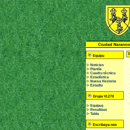
Ciudad Naranco
T
Equipu
Noticies
Plantía
Cuadru técnicu
Estadística
Nuesa Hestoria
Estadiu
Grupu VI.270
Equipus
Resultáus
Tabla
Escribaya-nos