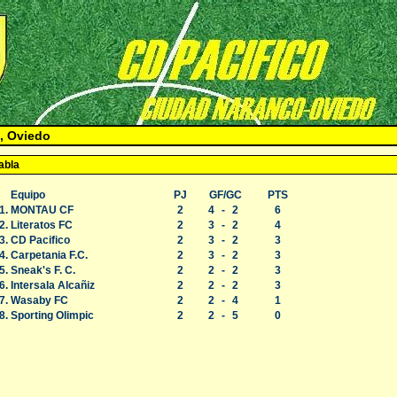
, Oviedo
abla
Equipo
PJ
GF/GC
PTS
1.
MONTAU CF
2
4
-
2
6
2.
Literatos FC
2
3
-
2
4
3.
CD Pacifico
2
3
-
2
3
4.
Carpetania F.C.
2
3
-
2
3
5.
Sneak's F. C.
2
2
-
2
3
6.
Intersala Alcañiz
2
2
-
2
3
7.
Wasaby FC
2
2
-
4
1
8.
Sporting Olimpic
2
2
-
5
0