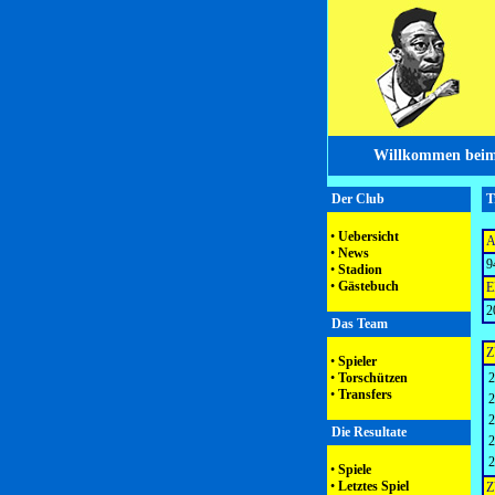
Willkommen beim
Der Club
T
•
Uebersicht
A
•
News
9
•
Stadion
•
Gästebuch
E
2
Das Team
Z
•
Spieler
•
Torschützen
2
•
Transfers
2
2
Die Resultate
2
2
•
Spiele
•
Letztes Spiel
Z