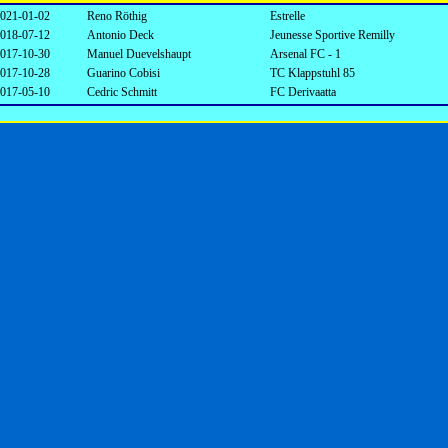
021-01-02
Reno Röthig
Estrelle
018-07-12
Antonio Deck
Jeunesse Sportive Remilly
017-10-30
Manuel Duevelshaupt
Arsenal FC - 1
017-10-28
Guarino Cobisi
TC Klappstuhl 85
017-05-10
Cedric Schmitt
FC Derivaatta