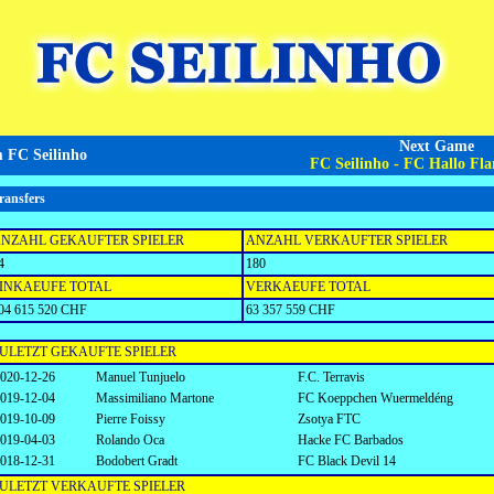
Next Game
 FC Seilinho
FC Seilinho - FC Hallo Fla
ransfers
NZAHL GEKAUFTER SPIELER
ANZAHL VERKAUFTER SPIELER
4
180
INKAEUFE TOTAL
VERKAEUFE TOTAL
04 615 520 CHF
63 357 559 CHF
ULETZT GEKAUFTE SPIELER
020-12-26
Manuel Tunjuelo
F.C. Terravis
019-12-04
Massimiliano Martone
FC Koeppchen Wuermeldéng
019-10-09
Pierre Foissy
Zsotya FTC
019-04-03
Rolando Oca
Hacke FC Barbados
018-12-31
Bodobert Gradt
FC Black Devil 14
ULETZT VERKAUFTE SPIELER