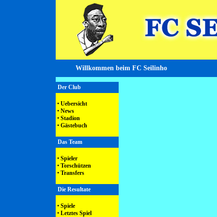
Willkommen beim FC Seilinho
Der Club
•
Uebersicht
•
News
•
Stadion
•
Gästebuch
Das Team
•
Spieler
•
Torschützen
•
Transfers
Die Resultate
•
Spiele
•
Letztes Spiel