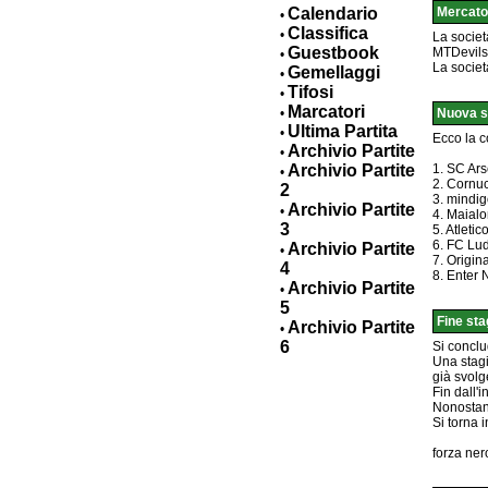
Calendario
Mercato
•
Classifica
•
La societ
Guestbook
MTDevils
•
La societ
Gemellaggi
•
Tifosi
•
Marcatori
•
Nuova s
Ultima Partita
•
Ecco la c
Archivio Partite
•
Archivio Partite
1. SC Ar
•
2. Cornu
2
3. mindig
Archivio Partite
•
4. Maialo
3
5. Atleti
6. FC Lu
Archivio Partite
•
7. Origina
4
8. Enter
Archivio Partite
•
5
Fine sta
Archivio Partite
•
6
Si conclu
Una stagi
già svolg
Fin dall'
Nonostant
Si torna i
forza nero