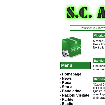
Prossima Par
Vittoria
Si vince, 
Una vitto
Nel fratt
Bandier
Menu
Finalment
riprende 
Homepage
•
News
•
Dimissi
Rosa
•
"Capo! De
Storia
•
difficile
Bandierine
Queste le
•
oltre. In
Nazioni Visitate
•
Si ringra
Partite
•
Stadio
•