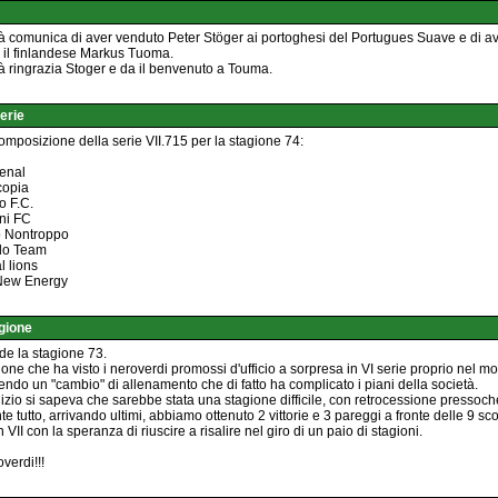
à comunica di aver venduto Peter Stöger ai portoghesi del Portugues Suave e di av
 il finlandese Markus Tuoma.
à ringrazia Stoger e da il benvenuto a Touma.
erie
omposizione della serie VII.715 per la stagione 74:
senal
copia
o F.C.
ni FC
co Nontroppo
do Team
l lions
 New Energy
gione
de la stagione 73.
one che ha visto i neroverdi promossi d'ufficio a sorpresa in VI serie proprio nel mo
endo un "cambio" di allenamento che di fatto ha complicato i piani della società.
inizio si sapeva che sarebbe stata una stagione difficile, con retrocessione pressochè
e tutto, arrivando ultimi, abbiamo ottenuto 2 vittorie e 3 pareggi a fronte delle 9 sco
n VII con la speranza di riuscire a risalire nel giro di un paio di stagioni.
verdi!!!