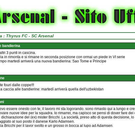
tita : Thyrus FC - SC Arsenal
 e bandierina
altri 3 punti in cascina.
ria in rimonta e si rimane in seconda posizione con ormai un piede in VI serie
empo martedì arriverà una nuova bandierina: Sao Tome e Principe
ine
e fouri dalle coppe!!!
la caccia alle bandierine: martedì arriverà quella dell'uzbekistan
oni
vo essere onesto con te, il lavoro mi sta logorando. sono rimasto qui a lungo e cr
 trovare nuove idee per la squadra. Io rimarrei, ma capisco se pensi di dover fare de
 dichiarazione del (ex) mister Bricchi. La società, preso atto di questa decisione, lo
gaggiato al suo posto il danese Karlo Adamsen.
zia Bricchi per il lavor svolto e un grosso in bocca al lupo ad Adamsen.