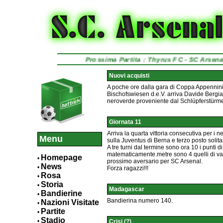
Prossima Partita : Thyrus FC - SC Arse
Nuovi acquisti
A poche ore dalla gara di Coppa Appennini
Bischofswiesen d.e.V. arriva Davide Bergia
neroverde proveniente dal Schlüpferstürm
Giornata 11
Arriva la quarta vittoria consecutiva per i 
Menu
sulla Juventus di Berna e terzo posto solita
A tre turni dal termine sono ora 10 i punti 
matematicamente.metre sono 4 quelli di van
Homepage
•
prossimo aversario per SC Arsenal.
News
•
Forza ragazzi!!!
Rosa
•
Storia
•
Madagascar
Bandierine
•
Bandierina numero 140.
Nazioni Visitate
•
Partite
•
Stadio
•
Crisi (?)