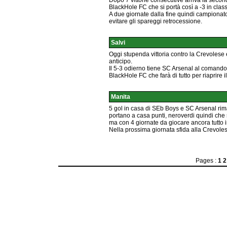
Dopo 7 vittorie consecutive arriva la second
BlackHole FC che si portà così a -3 in class
A due giornate dalla fine quindi campionato
evitare gli spareggi retrocessione.
Salvi
Oggi stupenda vittoria contro la Crevoles
anticipo.
Il 5-3 odierno tiene SC Arsenal al comando 
BlackHole FC che farà di tutto per riaprire 
Manita
5 gol in casa di SEb Boys e SC Arsenal rima
portano a casa punti, neroverdi quindi ch
ma con 4 giornate da giocare ancora tutto in
Nella prossima giornata sfida alla Crevoles
Pages :
1
2