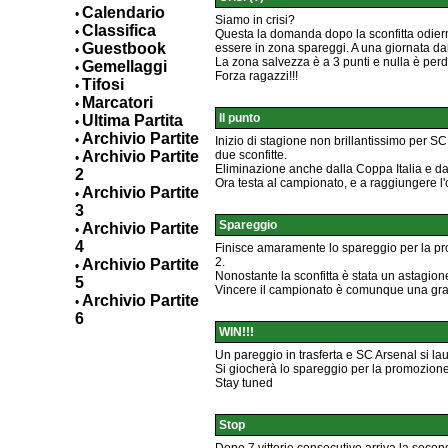
Calendario
•
Siamo in crisi?
Classifica
•
Questa la domanda dopo la sconfitta odierna.
Guestbook
essere in zona spareggi. A una giornata dall
•
La zona salvezza è a 3 punti e nulla è per
Gemellaggi
•
Forza ragazzi!!!
Tifosi
•
Marcatori
•
Il punto
Ultima Partita
•
Archivio Partite
•
Inizio di stagione non brillantissimo per SC
Archivio Partite
due sconfitte.
•
Eliminazione anche dalla Coppa Italia e d
2
Ora testa al campionato, e a raggiungere l
Archivio Partite
•
3
Spareggio
Archivio Partite
•
4
Finisce amaramente lo spareggio per la prom
2.
Archivio Partite
•
Nonostante la sconfitta è stata un astagione 
5
Vincere il campionato è comunque una gran
Archivio Partite
•
6
WIN!!!
Un pareggio in trasferta e SC Arsenal si l
Si giocherà lo spareggio per la promozion
Stay tuned
Stop