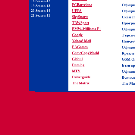
18.Season-12
FCBarcelona
Официа
19.Season-13
20.Season-14
UEFA
Официа
21.Season-15
SkySports
Скай с
TBWSport
Програ
BMW-Williams F1
Официа
Google
Търсач
Yahoo! Mail
Най-до
EAGames
Официа
GameCopyWorld
Кракче 
Globul
GSM О
Data.bg
Българ
MTV
Официа
Driverguide
Всички
The Matrix
The Ma