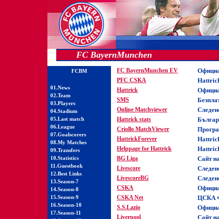
FC BayernMunchen
FC BayernMunchen EV
Официа
FCBM
PFC CSKA
Hattri
01.News
Hattrick
Официа
02.Team
SMS
Безпла
03.Players
Online Matchviewer
Следене
04.Stadium
05.Last match
Hattrick stats
Българс
06.League
Criollo MatchViewer
Програм
07.Goalscorers
HattrickForever
Hattri
08.My Matches
Helppage for Hattrick
Hattri
09.Transfers
10.Statistics
BG Liga
Сайт н
11.Guestbook
Livescore
Следен
12.Best Links
LivescoreBG
Следен
13.Season-7
CSKA
Официа
14.Season-8
15.Season-9
CSKA Net
ЦСКА 
16.Season-10
S.S.Lazio
Официа
17.Season-11
Liverpool
Сайт н