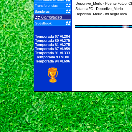
Deportivo_Merlo - Puente Futbol C
SciancaFC - Deportivo_Merlo
Deportivo_Merlo - mi negra loca
Temporada 67 VI.284
Temporada 80 VI.275
Temporada 81 VI.275
Temporada 87 VI.959
Temporada 91 VI.333
Temporada 93 VI.80
Temporada 94 VI.696