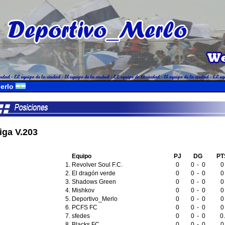
erlo
iga V.203
Equipo
PJ
DG
PT
1.
Revolver Soul F.C.
0
0
-
0
0
2.
El dragón verde
0
0
-
0
0
3.
Shadows Green
0
0
-
0
0
4.
Mishkov
0
0
-
0
0
5.
Deportivo_Merlo
0
0
-
0
0
6.
PCFS FC
0
0
-
0
0
7.
sfedes
0
0
-
0
0.
8.
Blacks FC
0
0
-
0
0