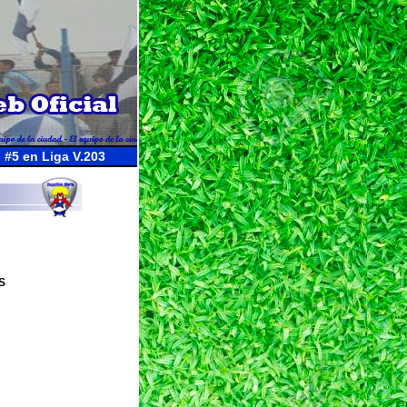
#5 en Liga V.203
S