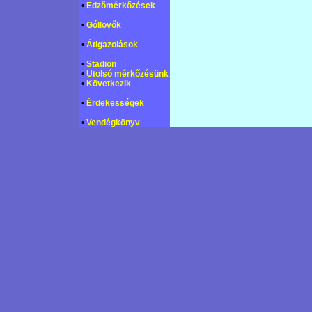
•
Edzőmérkőzések
•
Góllövők
•
Átigazolások
•
Stadion
•
Utolsó mérkőzésünk
•
Következik
•
Érdekességek
•
Vendégkönyv