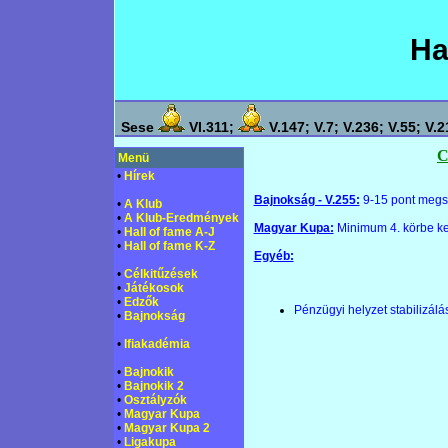
Ha
Sese
VI.311;
V.147; V.7; V.236; V.55; V.2
C
Menü
•
Hírek
Bajnokság - V.255:
9-15 pont megsz
•
A Klub
•
A Klub-Eredmények
Magyar Kupa:
Minimum 4. körbe ke
•
Hall of fame A-J
•
Hall of fame K-Z
Egyéb:
•
Célkitűzések
•
Játékosok
•
Edzők
Pénzügyi helyzet stabilizálá
•
Bajnokság
•
Ifiakadémia
•
Bajnokik
•
Bajnokik 2
•
Osztályzók
•
Magyar Kupa
•
Magyar Kupa 2
•
Ligakupa