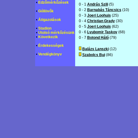
•
Edzőmérkőzések
0 - 1
András Szili
(5)
0 - 2
Barnabás Táncsics
(10)
•
Góllövők
0 - 3
Joeri Loohuis
(25)
•
Átigazolások
0 - 4
Christian Grady
(30)
0 - 5
Joeri Loohuis
(62)
•
Stadion
0 - 6
Lyubomir Taskov
(68)
•
Utolsó mérkőzésünk
•
Következik
0 - 7
Botond Háló
(79)
•
Érdekességek
Balázs Lanszki
(12)
•
Vendégkönyv
Szabolcs Bui
(86)