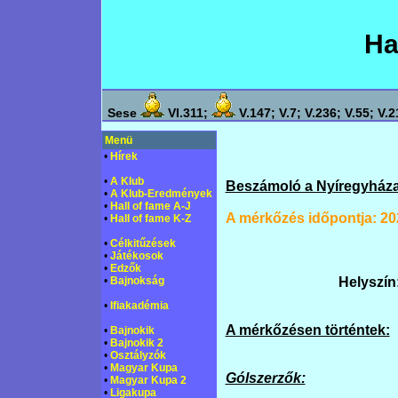
Ha
Sese
VI.311;
V.147; V.7; V.236; V.55; V.2
Menü
•
Hírek
•
A Klub
Beszámoló a Nyíregyháza
•
A Klub-Eredmények
•
Hall of fame A-J
A mérkőzés időpontja: 20
•
Hall of fame K-Z
•
Célkitűzések
•
Játékosok
•
Edzők
•
Bajnokság
Helyszín
•
Ifiakadémia
A mérkőzésen történtek:
•
Bajnokik
•
Bajnokik 2
•
Osztályzók
•
Magyar Kupa
Gólszerzők:
•
Magyar Kupa 2
•
Ligakupa