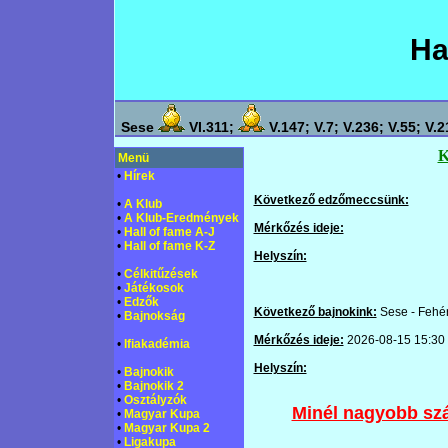
Ha
Sese
VI.311;
V.147; V.7; V.236; V.55; V.2
Menü
•
Hírek
Következő edzőmeccsünk:
•
A Klub
•
A Klub-Eredmények
Mérkőzés ideje:
•
Hall of fame A-J
•
Hall of fame K-Z
Helyszín:
•
Célkitűzések
•
Játékosok
•
Edzők
Következő bajnokink:
Sese - Fehé
•
Bajnokság
Mérkőzés ideje:
2026-08-15 15:30
•
Ifiakadémia
Helyszín:
•
Bajnokik
•
Bajnokik 2
•
Osztályzók
Minél nagyobb sz
•
Magyar Kupa
•
Magyar Kupa 2
•
Ligakupa