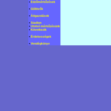
•
Edzőmérkőzések
•
Góllövők
•
Átigazolások
•
Stadion
•
Utolsó mérkőzésünk
•
Következik
•
Érdekességek
•
Vendégkönyv