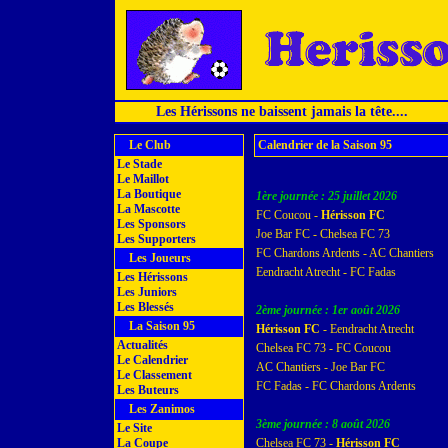
Les Hérissons ne baissent jamais la tête....
Le Club
Calendrier de la Saison 95
Le Stade
Le Maillot
La Boutique
1ère journée : 25 juillet 2026
La Mascotte
FC Coucou -
Hérisson FC
Les Sponsors
Joe Bar FC - Chelsea FC 73
Les Supporters
FC Chardons Ardents - AC Chantiers
Les Joueurs
Eendracht Atrecht - FC Fadas
Les Hérissons
Les Juniors
Les Blessés
2ème journée : 1er août 2026
La Saison 95
Hérisson FC
- Eendracht Atrecht
Actualités
Chelsea FC 73 - FC Coucou
Le Calendrier
AC Chantiers - Joe Bar FC
Le Classement
FC Fadas - FC Chardons Ardents
Les Buteurs
Les Zanimos
3ème journée : 8 août 2026
Le Site
La Coupe
Chelsea FC 73 -
Hérisson FC