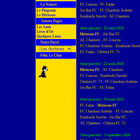
La Nature
FC Coucou - FC Fadas
Le Pingouin
Joe Bar FC - FC Chardons Ardents
Le Hérisson
Eendracht Atrecht - AC Chantiers
Autres Pages
Les Amis
4ème journée : 15 août 2026
Livre d'Or
Hérisson FC
- Joe Bar FC
Quelques Liens
AC Chantiers - FC Coucou
Notre Passé
FC Chardons Ardents - Eendracht Atrec
FC Fadas - Chelsea FC 73
Félix Le Chat
5ème journée : 22 août 2026
Hérisson FC
- AC Chantiers
FC Coucou - Eendracht Atrecht
Chelsea FC 73 - FC Chardons Ardents
Joe Bar FC - FC Fadas
6ème journée : 29 août 2026
FC Fadas -
Hérisson FC
FC Chardons Ardents - FC Coucou
Eendracht Atrecht - Joe Bar FC
AC Chantiers - Chelsea FC 73
7ème journée : 5 septembre 2026