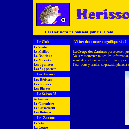
Les Hérissons ne baissent jamais la tête....
Le Club
Visitez donc notre magnifique site !
Le Stade
Le Maillot
La
Coupe des Zanimos
possède son prop
La Boutique
Vous y trouverez toutes les informations
La Mascotte
résultats et classements, etc.... tout y est
Les Sponsors
Pour vous y rendre, cliquez simplement s
Les Supporters
Les Joueurs
Les Hérissons
Les Juniors
Les Blessés
La Saison 95
Actualités
Le Calendrier
Le Classement
Les Buteurs
Les Zanimos
Le Site
La Coupe