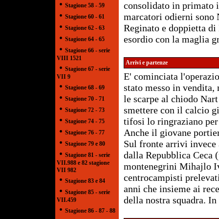
•
consolidato in primato i
Stagione 58 - 59
•
marcatori odierni sono N
Stagione 60 - 61
•
Reginato e doppietta di
Stagione 62 - 63
•
esordio con la maglia g
Stagione 64 - 65
•
Stagione 66 - serie
VIII 1521
Arrivi e partenze
•
Stagione 67 - serie
E' cominciata l'operazi
VII 9
•
stato messo in vendita, 
Stagione 68 - 69
•
le scarpe al chiodo Nart
Stagione 70 - 71
•
smettere con il calcio gi
Stagione 72 - 73
•
tifosi lo ringraziano pe
Stagione 74 - 75
•
Anche il giovane portier
Stagione 76 - 77
•
Sul fronte arrivi invece
Stagione 79 e 80
•
dalla Repubblica Ceca (p
Stagione 81 - serie
VII.988 e 82 stagione
montenegrini Mihajlo Iv
VII 982
centrocampisti prelevati
•
Stagione 83 e 84
anni che insieme ai rece
•
Stagione 85 - serie
della nostra squadra. In
VII.459
•
Stagione 86 - 87 - 88