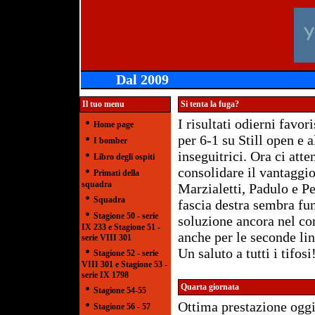
Dal 2009
Il tuo menu
Si tenta la fuga?
•
I risultati odierni favo
Home page
•
per 6-1 su Still open e a
I bomber
•
inseguitrici. Ora ci atte
Libro degli ospiti
•
consolidare il vantaggio
Primati della
squadra
Marzialetti, Padulo e Pe
•
Squadra
fascia destra sembra fu
•
Stagione 50 - serie
soluzione ancora nel co
IX 233 e Stagione 51 -
anche per le seconde lin
serie VIII 301
•
Un saluto a tutti i tifosi
Stagione 52 - serie
VIII 301 e Stagione 53 -
serie IX 1798
•
Quarta giornata
Stagione 54-55
•
Ottima prestazione oggi 
Stagione 56 - 57