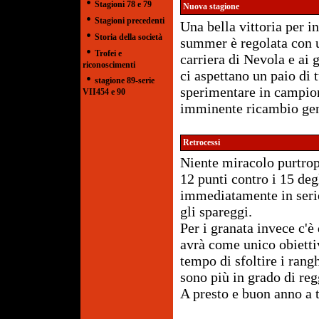
•
Stagioni 78 e 79
Nuova stagione
•
Stagioni precedenti
Una bella vittoria per i
•
Storia della società
summer è regolata con un
•
Trofei e
carriera di Nevola e ai 
riconoscimenti
ci aspettano un paio di t
•
stagione 89-serie
sperimentare in campion
VII454 e 90
imminente ricambio gene
Retrocessi
Niente miracolo purtrop
12 punti contro i 15 degl
immediatamente in serie
gli spareggi.
Per i granata invece c'
avrà come unico obiett
tempo di sfoltire i rang
sono più in grado di reg
A presto e buon anno a tu