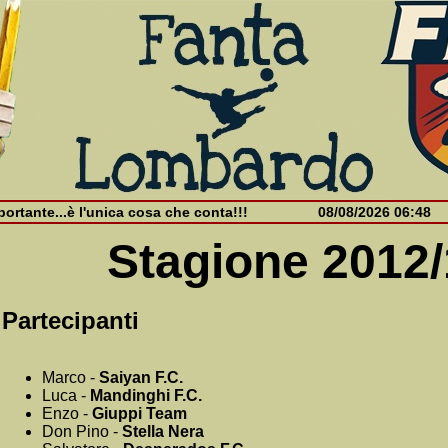
ortante...è l'unica cosa che conta!!!
08/08/2026 06:48
Stagione 2012
Partecipanti
Marco -
Saiyan F.C.
Luca -
Mandinghi F.C.
Enzo -
Giuppi Team
Don Pino -
Stella Nera