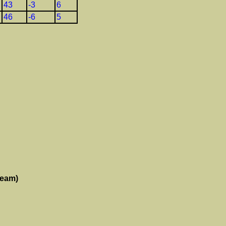
43
-3
6
46
-6
5
Team)