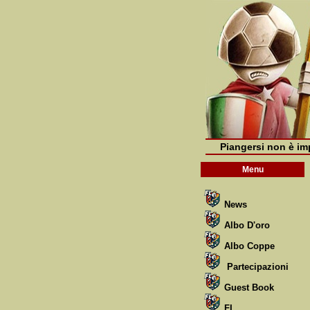
Piangersi non è imp
Menu
News
Albo D'oro
Albo Coppe
Partecipazioni
Guest Book
FL