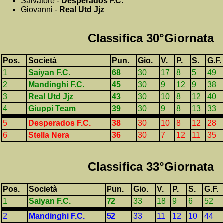
Salvatore -
Desperados F.C.
Giovanni -
Real Utd Jjz
Classifica 30°Giornata
Pos.
Società
Pun.
Gio.
V.
P.
S.
G.F.
1
Saiyan F.C.
68
30
17
8
5
49
2
Mandinghi F.C.
45
30
9
12
9
38
3
Real Utd Jjz
43
30
10
8
12
40
4
Giuppi Team
39
30
9
8
13
33
5
Desperados F.C.
38
30
10
8
12
28
6
Stella Nera
36
30
7
12
11
35
Classifica 33°Giornata
Pos.
Società
Pun.
Gio.
V.
P.
S.
G.F.
1
Saiyan F.C.
72
33
18
9
6
52
2
Mandinghi F.C.
52
33
11
12
10
44