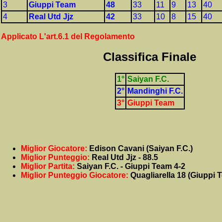
3
Giuppi Team
48
33
11
9
13
40
4
Real Utd Jjz
42
33
10
8
15
40
Applicato L'art.6.1 del Regolamento
Classifica Finale
1°
Saiyan F.C.
2°
Mandinghi F.C.
3°
Giuppi Team
Miglior Giocatore:
Edison Cavani (Saiyan F.C.)
Miglior Punteggio:
Real Utd Jjz - 88.5
Miglior Partita:
Saiyan F.C. - Giuppi Team 4-2
Miglior Punteggio Giocatore:
Quagliarella 18 (Giuppi 