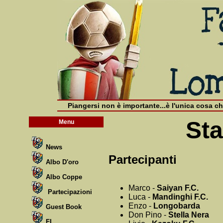
Piangersi non è importante...è l'unica cosa ch
Sta
Menu
News
Partecipanti
Albo D'oro
Albo Coppe
Marco -
Saiyan F.C.
Partecipazioni
Luca -
Mandinghi F.C.
Enzo -
Longobarda
Guest Book
Don Pino -
Stella Nera
FL