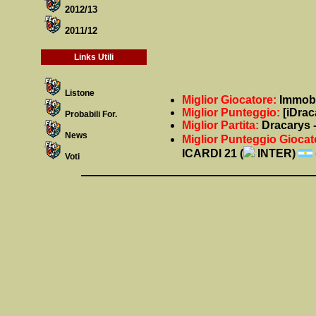
2012/13
2011/12
Links Utili
Listone
Miglior Giocatore:
Immobi
Miglior Punteggio:
[iDrac
Probabili For.
Miglior Partita:
Dracarys -
News
Miglior Punteggio Giocat
ICARDI 21 (
INTER)
Voti