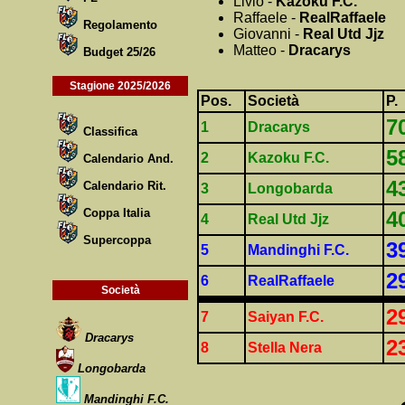
Livio -
Kazoku F.C.
Raffaele -
RealRaffaele
Regolamento
Giovanni -
Real Utd Jjz
Matteo -
Dracarys
Budget 25/26
Stagione 2025/2026
Pos.
Società
P.
7
1
Dracarys
Classifica
5
2
Kazoku F.C.
Calendario And.
4
Calendario Rit.
3
Longobarda
Coppa Italia
4
4
Real Utd Jjz
Supercoppa
3
5
Mandinghi F.C.
2
6
RealRaffaele
Società
2
7
Saiyan F.C.
Dracarys
2
8
Stella Nera
Longobarda
Mandinghi F.C.