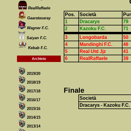
RealRaffaele
Pos.
Società
Pun
Gaaratasaray
1
Dracarys
79
Wagner F.C.
2
Kazoku F.C.
71
3
Longobarda
50
Saiyan F.C.
4
Mandinghi F.C.
46
Kebab F.C.
5
Real Utd Jjz
41
6
RealRaffaele
39
Archivio
2019/20
2018/19
Finale
2017/18
Società
2016/17
Dracarys
-
Kazoku F.C.
2015/16
2014/15
2013/14