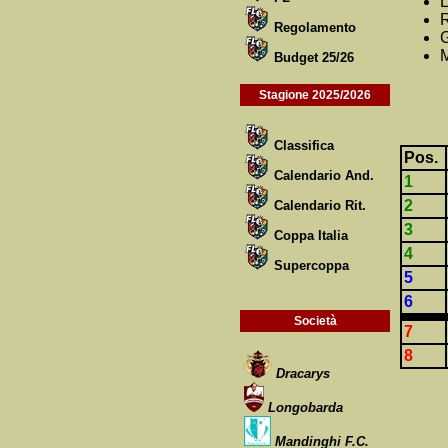
L
R
Regolamento
G
M
Budget 25/26
Stagione 2025/2026
Classifica
Pos.
Calendario And.
1
2
Calendario Rit.
3
Coppa Italia
4
Supercoppa
5
6
Società
7
8
Dracarys
Longobarda
Mandinghi F.C.