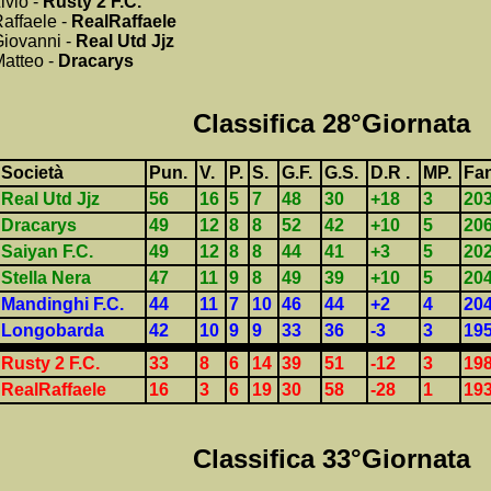
ivio -
Rusty 2 F.C.
affaele -
RealRaffaele
iovanni -
Real Utd Jjz
atteo -
Dracarys
Classifica 28°Giornata
Società
Pun.
V.
P.
S.
G.F.
G.S.
D.R .
MP.
Fan
Real Utd Jjz
56
16
5
7
48
30
+18
3
203
Dracarys
49
12
8
8
52
42
+10
5
20
Saiyan F.C.
49
12
8
8
44
41
+3
5
202
Stella Nera
47
11
9
8
49
39
+10
5
204
Mandinghi F.C.
44
11
7
10
46
44
+2
4
20
Longobarda
42
10
9
9
33
36
-3
3
19
Rusty 2 F.C.
33
8
6
14
39
51
-12
3
198
RealRaffaele
16
3
6
19
30
58
-28
1
19
Classifica 33°Giornata