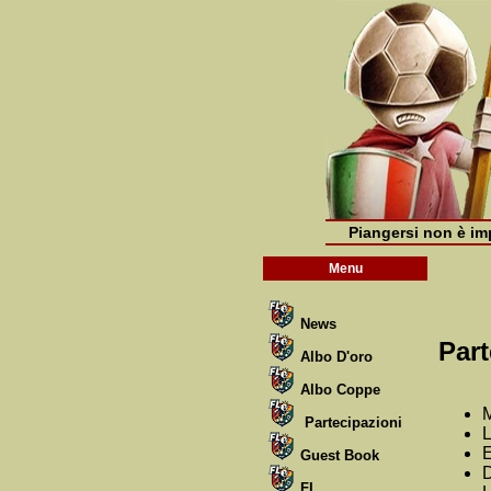
Piangersi non è imp
Menu
News
Part
Albo D'oro
Albo Coppe
Partecipazioni
L
Guest Book
D
FL