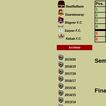
Pos.
RealRaffaele
1
Gaaratasaray
2
3
Wagner F.C.
4
Saiyan F.C.
5
Kebab F.C.
6
Archivio
Semi
2019/20
2018/19
2017/18
2016/17
2015/16
Fina
2014/15
2013/14