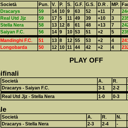
Società
Pun.
V.
P.
S.
G.F.
G.S.
D.R .
MP.
Fa
Dracarys
59
14
10
9
63
52
+11
7
24
Real Utd Jjz
59
17
5
11
49
39
+10
3
23
Stella Nera
58
13
12
8
61
48
+13
7
24
Saiyan F.C.
56
14
9
10
53
51
+2
5
23
Mandinghi F.C.
51
13
8
12
55
53
+2
4
24
Longobarda
50
12
10
11
44
42
+2
4
23
PLAY OFF
finali
Società
A.
R.
Dracarys
-
Saiyan F.C.
3-1
2-2
Real Utd Jjz
-
Stella Nera
1-0
0-3
le
Società
A.
R.
N.
Dracarys
-
Stella Nera
2-3
2-4
-