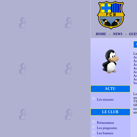
-
-
HOME
NEWS
GUE
C
Lir
Ac
Ac
Ac
Ac
Ac
Ac
Ac
Sa
ACTU
Le
qu
Les niouzes
VI
fé
no
LE CLUB
ai
Présentation
Les pingouins
Les buteurs