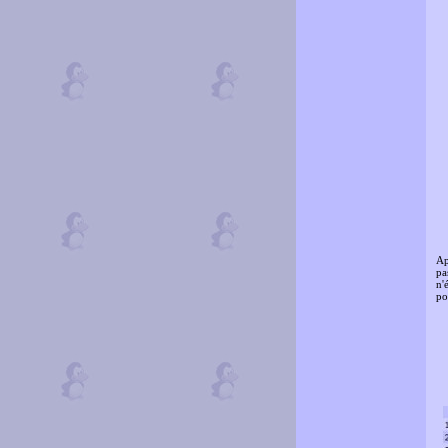
Ap
pa
n'
po