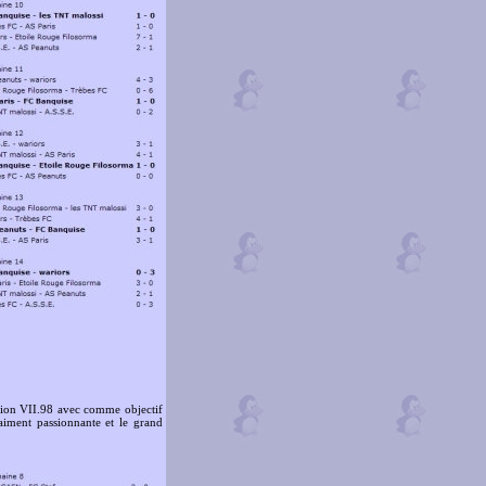
ision VII.98 avec comme objectif
aiment passionnante et le grand