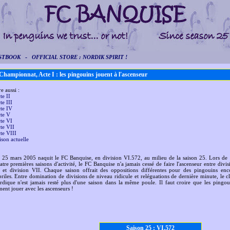
-
STBOOK
OFFICIAL STORE : NORDIK SPIRIT !
hampionnat, Acte I : les pingouins jouent à l'ascenseur
e aussi :
te II
te III
te IV
te V
te VI
te VII
te VIII
ison actuelle
 25 mars 2005 naquit le FC Banquise, en division VI.572, au milieu de la saison 25. Lors de 
atre premières saisons d'activité, le FC Banquise n'a jamais cessé de faire l'ascenseur entre divis
 et division VII. Chaque saison offrait des oppositions différentes pour des pingouins enc
briles. Entre domination de divisions de niveau ridicule et reléguations de dernière minute, le c
rdique n'est jamais resté plus d'une saison dans la même poule. Il faut croire que les pingou
ment jouer avec les ascenseurs !
Saison 25 : VI.572