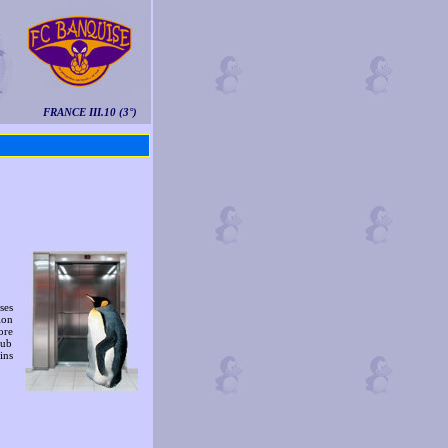
FRANCE III.10 (3°)
ses
ion
ore
lub
ins