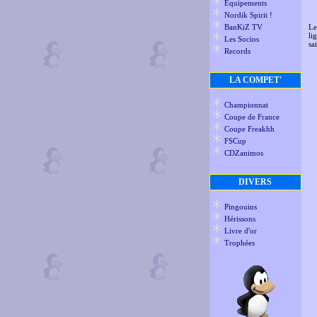
Equipements
Nordik Spirit !
BanKiZ TV
Le
li
Les Socios
sa
Records
LA COMPET'
Championnat
Coupe de France
Coupe Freakhh
FSCup
CDZanimos
DIVERS
Pingouins
Hérissons
Livre d'or
Trophées