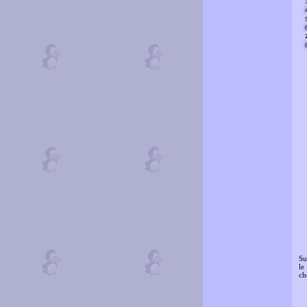
Su
le
ch