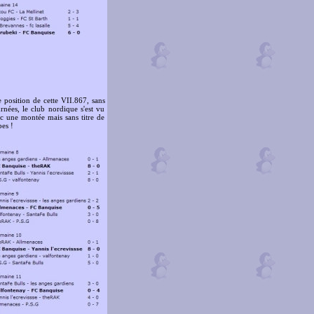
 position de cette VII.867, sans
rnées, le club nordique s'est vu
ec une montée mais sans titre de
es !