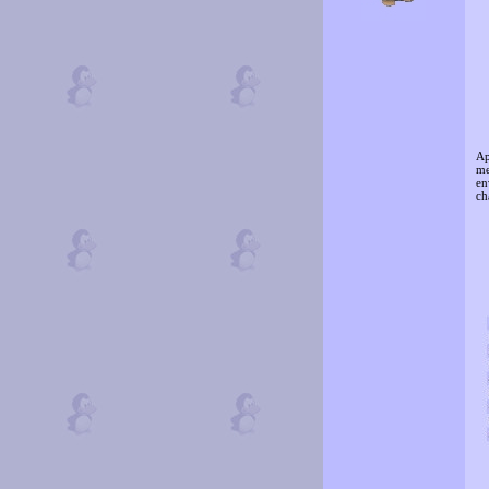
Ap
me
en
ch