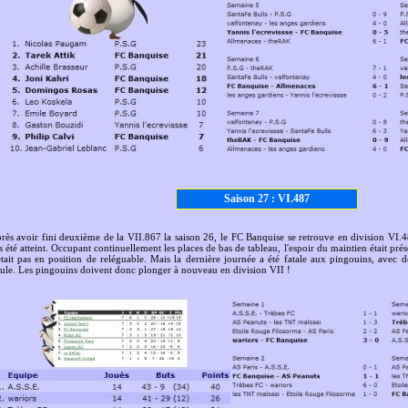
Saison 27 : VI.487
rès avoir fini deuxième de la VII.867 la saison 26, le FC Banquise se retrouve en division VI.48
s été atteint. Occupant continuellement les places de bas de tableau, l'espoir du maintien était pr
était pas en position de reléguable. Mais la dernière journée a été fatale aux pingouins, avec d
ule. Les pingouins doivent donc plonger à nouveau en division VII !