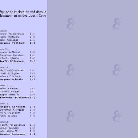
'équipe de chelsea du sud dans la
videmment au rendez-vous ! Cette