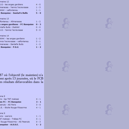
7 où l'objectif (le maintien) n'a
ésent après 13 journées, où le FCB
es résultats défavorables dans la