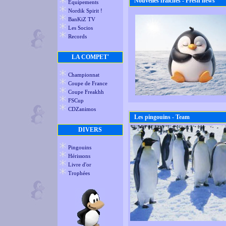
Nouvelles fraîches - Fresh news
Equipements
Nordik Spirit !
BanKiZ TV
Les Socios
Records
LA COMPET'
Championnat
Coupe de France
Coupe Freakhh
FSCup
CDZanimos
Les pingouins - Team
DIVERS
Pingouins
Hérissons
Livre d'or
Trophées