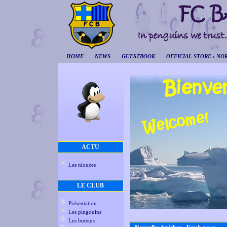
-
-
-
HOME
NEWS
GUESTBOOK
OFFICIAL STORE : NOR
ACTU
Les niouzes
LE CLUB
Présentation
Les pingouins
Les buteurs