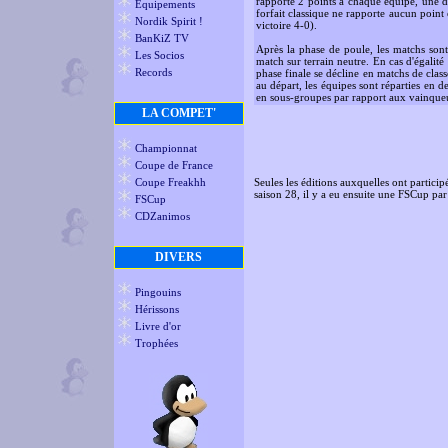
rapporte 2 points à chaque équipe, une dé
Equipements
forfait classique ne rapporte aucun point
Nordik Spirit !
victoire 4-0).
BanKiZ TV
Après la phase de poule, les matchs sont
Les Socios
match sur terrain neutre. En cas d'égalité 
Records
phase finale se décline en matchs de class
au départ, les équipes sont réparties en 
en sous-groupes par rapport aux vainqueur
LA COMPET'
Championnat
Coupe de France
Coupe Freakhh
Seules les éditions auxquelles ont partici
saison 28, il y a eu ensuite une FSCup par 
FSCup
CDZanimos
DIVERS
Pingouins
Hérissons
Livre d'or
Trophées