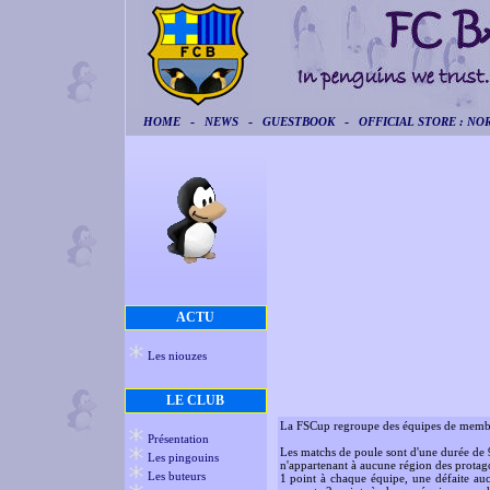
-
-
-
HOME
NEWS
GUESTBOOK
OFFICIAL STORE : NOR
ACTU
Les niouzes
LE CLUB
La FSCup regroupe des équipes de membre
Présentation
Les matchs de poule sont d'une durée de 9
Les pingouins
n'appartenant à aucune région des protago
Les buteurs
1 point à chaque équipe, une défaite auc