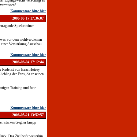
ser Eigengewächs verschlägt es
 vermissen!
Kommentare bitte hier
2006-06-17 17:36:07
rragende Spielertrainer
sowas vor dem wohlverdienten
h einer Verstärkung Ausschau
Kommentare bitte hier
2006-06-04 17:12:44
e Rede ist von Isaac Hoizey.
iebling der Fans, da er seinen
utigen Training und fuhr
Kommentare bitte hier
2006-05-21 13:52:57
inen starken Gegner knapp
lück. Das Ziel heißt weiterhin