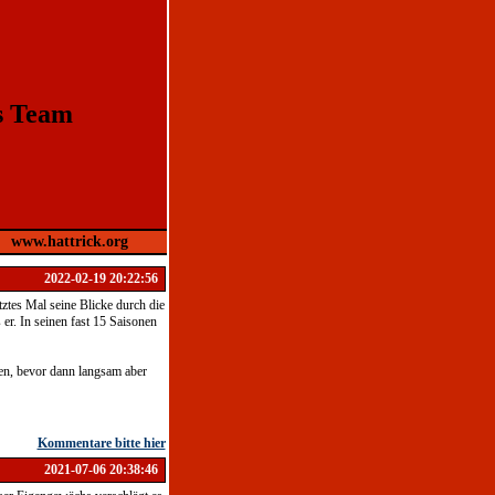
s Team
www.hattrick.org
2022-02-19 20:22:56
tztes Mal seine Blicke durch die
 er. In seinen fast 15 Saisonen
zen, bevor dann langsam aber
Kommentare bitte hier
2021-07-06 20:38:46