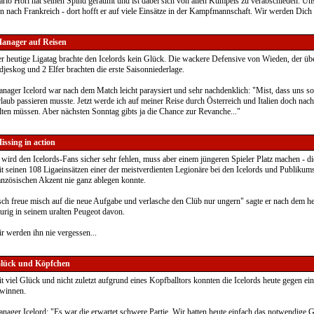
rio Hörl hat seinen Spind geräumt und ist dabei sich von allen Kumpels zu verabschieden. Un
n nach Frankreich - dort hofft er auf viele Einsätze in der Kampfmannschaft. Wir werden Dich
anager auf Reisen
r heutige Ligatag brachte den Icelords kein Glück. Die wackere Defensive von Wieden, der übe
djeskog und 2 Elfer brachten die erste Saisonniederlage.
nager Icelord war nach dem Match leicht paraysiert und sehr nachdenklich: "Mist, dass uns 
laub passieren musste. Jetzt werde ich auf meiner Reise durch Österreich und Italien doch nac
lten müssen. Aber nächsten Sonntag gibts ja die Chance zur Revanche..."
issing in action
 wird den Icelords-Fans sicher sehr fehlen, muss aber einem jüngeren Spieler Platz machen - di
t seinen 108 Ligaeinsätzen einer der meistverdienten Legionäre bei den Icelords und Publikumsl
anzösischen Akzent nie ganz ablegen konnte.
sch freue misch auf die neue Aufgabe und verlasche den Clüb nur ungern" sagte er nach dem he
aurig in seinem uralten Peugeot davon.
r werden ihn nie vergessen...
lück und Köpfchen
t viel Glück und nicht zuletzt aufgrund eines Kopfballtors konnten die Icelords heute gegen e
winnen.
nager Icelord: "Es war die erwartet schwere Partie. Wir hatten heute einfach das notwendige G