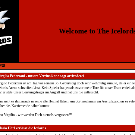
Welcome to The Icelord
238
irgilio Pederzani - unsere Vereinsikone sagt arrivederci
rgilio Pederzani ist am Tag vor seinem 36. Geburtstag doch sehr wehmütig zumute, als er ein le
elords Arena schweifen lässt. Kein Spieler hat jemals zuvor mehr Tore für unser Team erzielt als
r er stets unser Leistungsträger im Angriff und hat uns nie enttäuscht.
n zieht es ihn zurück in seine alte Heimat Italien, um dort nochmals ein Ausrufezeichen zu set
cher das Karriereende näher kommt.
ao Virgilio - wir werden Dich niemals vergessen!!!
ario Hörl verlässt die Icelords