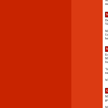
Ma
nu
M
De
Vi
Ma
Ur
ha
M
Er
Mi
fr
"I
tr
Wi
G
Mi
ge
Ma