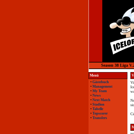
Season 38 Liga V.
Menü
V
•
Gästebuch
Vi
•
Management
Ic
•
My Team
wa
•
News
•
Next Match
Nu
•
Stadion
si
•
Tabelle
•
Topscorer
Ci
•
Transfers
M