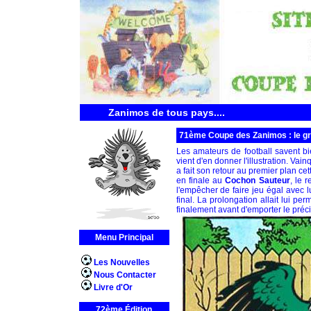
Zanimos de tous pays....
71ème Coupe des Zanimos : le gr
Les amateurs de football savent b
vient d'en donner l'illustration. Vai
a fait son retour au premier plan ce
en finale au
Cochon Sauteur
, le 
l'empêcher de faire jeu égal avec l
final. La prolongation allait lui per
finalement avant d'emporter le préc
Menu Principal
Les Nouvelles
Nous Contacter
Livre d'Or
72ème Édition