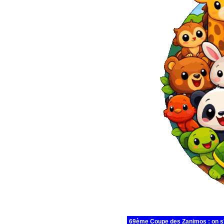
69ème Coupe des Zanimos : on s'