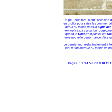
Un peu plus tard, il eut l'occasion 
en profita pour saisir les commentai
- début du match dans la
Ligue des
- en tout cas, il y a carton rouge po
- quand le
Chat
n'est pas là, les
Sou
- une nouvelle performance décevan
Le dernier mot resta finalement à l'e
- tant qu’on marque au moins un fro
Pages : 1
2
3
4
5
6
7
8
9
10
11
1