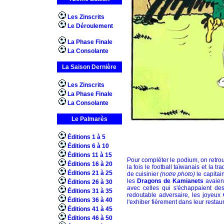
Les Zinscrits
Le Déroulement
La Phase Finale
La Consolante
La Saison Dernière
Les Zinscrits
La Phase Finale
La Consolante
Le Palmarès
Éditions 1 à 5
Éditions 6 à 10
Éditions 11 à 15
Pour compléter le podium, on retrou
Éditions 16 à 20
la fois le football taïwanais et la t
Éditions 21 à 25
de cuisinier
(notre photo)
le capitai
les
Dragons de Kamianets
avaient
Éditions 26 à 30
avec celles qui s'échappaient de
Éditions 31 à 35
redoutable adversaire, les joyeux
Éditions 36 à 40
l'exhiber fièrement dans leur restaur
Éditions 41 à 45
Éditions 46 à 50