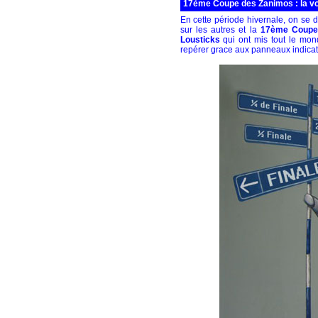
17ème Coupe des Zanimos : la vo
En cette période hivernale, on se 
sur les autres et la
17ème Coupe
Lousticks
qui ont mis tout le mon
repérer grace aux panneaux indicate