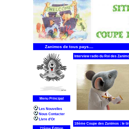
Zanimos de tous pays....
Interview radio du Roi des Zanimo
Menu Principal
Les Nouvelles
Nous Contacter
Livre d'Or
18ème Coupe des Zanimos : le tira
72ème Édition