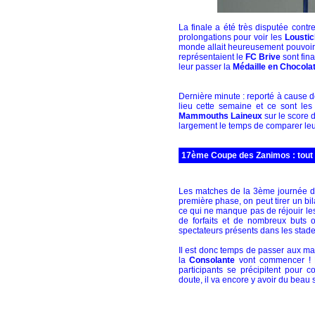
La finale a été très disputée cont
prolongations pour voir les
Lousti
monde allait heureusement pouvoir s
représentaient le
FC Brive
sont fin
leur passer la
Médaille en Chocola
Dernière minute : reporté à cause d
lieu cette semaine et ce sont le
Mammouths Laineux
sur le score 
largement le temps de comparer leur
17ème Coupe des Zanimos : tout 
Les matches de la 3ème journée de 
première phase, on peut tirer un bil
ce qui ne manque pas de réjouir l
de forfaits et de nombreux buts o
spectateurs présents dans les stade
Il est donc temps de passer aux mat
la
Consolante
vont commencer ! L
participants se précipitent pour c
doute, il va encore y avoir du beau s