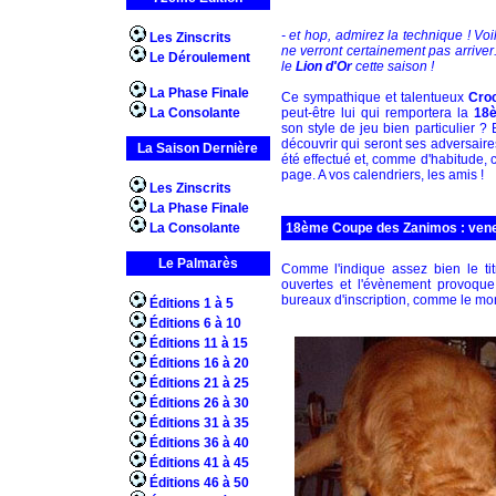
- et hop, admirez la technique ! Vo
Les Zinscrits
ne verront certainement pas arriver.
Le Déroulement
le
Lion d'Or
cette saison !
La Phase Finale
Ce sympathique et talentueux
Croc
La Consolante
peut-être lui qui remportera la
18
son style de jeu bien particulier ?
découvrir qui seront ses adversaire
La Saison Dernière
été effectué et, comme d'habitude,
page. A vos calendriers, les amis !
Les Zinscrits
La Phase Finale
La Consolante
18ème Coupe des Zanimos : venez
Le Palmarès
Comme l'indique assez bien le tit
ouvertes et l'évènement provoque
bureaux d'inscription, comme le mon
Éditions 1 à 5
Éditions 6 à 10
Éditions 11 à 15
Éditions 16 à 20
Éditions 21 à 25
Éditions 26 à 30
Éditions 31 à 35
Éditions 36 à 40
Éditions 41 à 45
Éditions 46 à 50