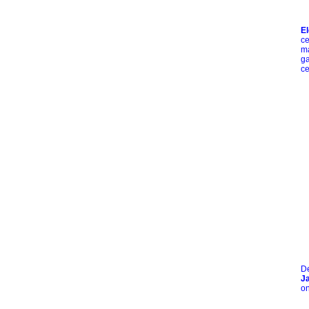
E
ce
ma
ga
ce
De
J
on