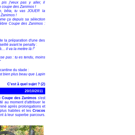
t pis j'veux pas y aller, il
on coupe des Zanimos !
n, bêta, tu vas JOUER la
Zanimos !
omme ça depuis sa sélection
lèbre Coupe des Zanimos :
t de la préparation d'une des
eillé avant le penalty :
... il va la mettre là !"
resse pas : tu es tendu, moins
"
 cantine du stade :
c'est bien plus beau que Lapin
C'est à quel sujet ? (2)
20/10/2011
 Coupe des Zanimos
s'est
té au moment d'attribuer le
miné après prolongations et
plus habiles et les
Crocos
ant à leur superbe parcours.