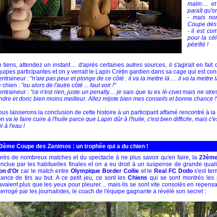
malin.... e
paraît qu'
- mais no
Coupe des 
- il est c
pour la cé
pétrifié !
 tiens, attendez un instant.... d'après certaines autres sources, il s'agirait en fai
uipes participantes et on y verrait le Lapin Crétin gardien dans sa cage qui est cons
entraineur :
"n'aie pas peur et plonge de ce côté : il va la mettre là .... il va la mettre là.
 chien :
"ou alors de l'autre côté ... faut voir !"
entraineur :
"ce n'est rien, juste un penalty.... je sais que tu es lé-civet mais ne st
ndre et donc bien moins meilleur. Allez mijote bien mes conseils et bonne chance !
us laisserons la conclusion de cette histoire à un participant affamé rencontré à la
on va le faire cuire à l'huile parce que Lapin dûr à l'huile, c'est bien difficile, mais 
r à l'eau !
3ème Coupe des Zanimos : un trophée qui a du chien !
rès de nombreux matches et du spectacle à ne plus savoir qu'en faire, la
23ème
nclue par les habituelles finales et on a eu droit à un suspense de grande quali
on d'Or
car le match entre
Olympique Border Collie
et le
Real FC Dodo
s'est ter
ance de tirs au but. A ce petit jeu, ce sont les
Chiens
qui se sont montrés les 
avaient plus que les yeux pour pleurer.... mais ils se sont vite consolés en repens
terrogé par les journalistes, le coach de l'équipe gagnante a révélé son secret :