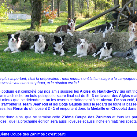
le plus important, c'est la préparation : mes joueurs ont fait un stage à la campagn
uvez le voir sur cette photo, et le résultat est là !
 podium est complété par nos amis suisses les
Aigles du Haut-de-Cry
qui ont t
un match riche en buts puisque le score final est de
5 - 3
en faveur des
Aigles
mais
it mieux que se défendre et on les reverra certainement à ce niveau. De son coté, l
 s'affronter la
Team Jean Rol
et les
Coqs Gaulois
sous le regard de toute la basse
sés, les
Renards
s'imposent
2 - 1
et emportent donc la
Médaille en Chocolat
dans l
est donc ainsi que se termine cette
23ème Coupe des Zanimos
et tous les par
ose : que la prochaine édition sera aussi joyeuse et aussi riche en matches spectac
3ème Coupe des Zanimos : c'est parti !