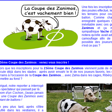
Une fois les inscriptio
des poules effectué, l
les terrains pour co
ballon. Comme cha
enregistré quelques f
inévitable avec ces g
Zanimos
et ça n'
sympathique
Vache
d'
notera qu'elle avait 
camouflage afin de 
possible des joueur
n'est ce pas ?
3ème Coupe des Zanimos : venez vous inscrire !
ors que les inscriptions pour la
23ème Coupe des Zanimos
viennent juste de d
rcule déjà dans les stades : après avoir envahi le lit de nos joueurs favoris, le
rrains à l'occasion de la
Coupe des Zanimos
.... avec Zahia dans les cages, Ribéry
 mettre au fond ?
trigué, notre reporter a interrogé
 spectateur qui passait par là :
nom d'un Cochon, j'avais jamais
u une Coupe des Zanimos avec
tant de ballons !
 peu plus tard, après s'être
ufilé dans les vestiaires, il a