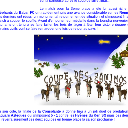
sur la banquise après le coup de sifflet final....
Le match pour la 3ème place a été lui aussi riche
léphants
du
Babar FC
ont rapidement pris une avance considérable sur les
Renn
s derniers ont réussi un monumental retournement de situation et s'imposent fi
tch à couper le souffle. Avant d'emporter leur médaille dans la toundra norvégien
gnante ont tenu à se faire tailler les bois de façon à fêter leur victoire
(image 
rtains qu'ils vont se faire remarquer une fois de retour au pays !
 son coté, la finale de la
Consolante
a donné lieu à un joli duel de prédateur
aguars Aztèques
qui s'imposent
5 - 1
contre les
Hyènes
du
Ken SG
mais ces dern
 reverra sûrement ces deux équipes en bonne place la saison prochaine !