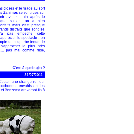
ns closes et le tirage au sort
es
Zanimos
se sont rués sur
urir avec entrain après le
que saison, on a bien
orfaits mais c'est presque
rands distraits que sont les
a pas empêché cette
apprécier le spectacle : on
adopté une superbe tenue de
s'approcher le plus près
s.... pas mal comme ruse,
C'est à quel sujet ?
31/07/2011
ébuter, une étrange rumeur
s cochonnes envahissent les
 et Benzema arriveront-ils à