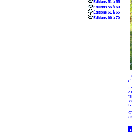
Éditions 51 à 55
Éditions 56 à 60
Éditions 61 à 65
Éditions 66 à 70
- 
po
Le
d'
fa
vu
ru
C'
ch
2