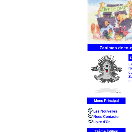
Zanimos de tous
2
C
l'
qu
Z
un
Menu Principal
Les Nouvelles
Nous Contacter
Livre d'Or
72ème Édition