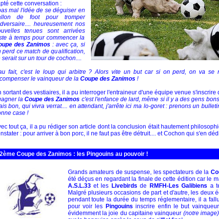
pté cette conversation :
pas mal l'idée de se déguiser en
allon de foot pour tromper
adversaire.... heureusement nos
uvelles tenues sont arrivées
ste à temps pour commencer la
oupe des Zanimos
: avec ça, si
 perd ce match de qualification,
 serait sur un tour de cochon....
au fait, c'est le loup qui arbitre ? Alors vite un but car si on perd, on va se 
compenser le vainqueur de la
Coupe des Zanimos
!
 sortant des vestiaires, il a pu interroger l'entraineur d'une équipe venue s'inscrire 
gagner la
Coupe des Zanimos
c'est l'enfance de lard, même si il y a des gens bo
is bon, qui vivra verrat.... en attendant, j'arrête ici ma lo-goret : prenons un bullet
nne case !
ec tout ça, il a pu rédiger son article dont la conclusion était hautement philos
nstater : pour arriver à bon porc, il ne faut pas être détruit.... et Cochon qui s'en dédi
2ème Coupe des Zanimos : les Pingouins au pouvoir !
Grands amateurs de suspense, les spectateurs de la
Co
été déçus en regardant la finale de cette édition car le 
A.S.L.33
et les
Livebirds
de
RMFH-Les Galibiens
a t
Malgré plusieurs occasions de part et d'autre, les deux 
pendant toute la durée du temps réglementaire, il a fall
pour voir les
Pingouins
inscrire enfin le but vainque
évidemment la joie du capitaine vainqueur
(notre image