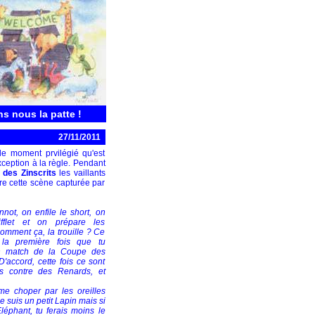
ns nous la patte !
27/11/2011
le moment prvilégié qu'est
exception à la règle. Pendant
e des Zinscrits
les vaillants
re cette scène capturée par
nnot, on enfile le short, on
ifflet et on prépare les
 comment ça, la trouille ? Ce
 la première fois que tu
un match de la Coupe des
'accord, cette fois ce sont
s contre des Renards, et
me choper par les oreilles
e suis un petit Lapin mais si
Eléphant, tu ferais moins le