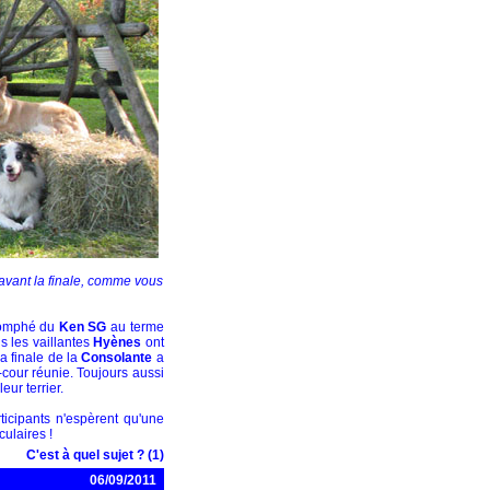
e avant la finale, comme vous
riomphé du
Ken SG
au terme
 les vaillantes
Hyènes
ont
a finale de la
Consolante
a
-cour réunie. Toujours aussi
eur terrier.
ticipants n'espèrent qu'une
ulaires !
C'est à quel sujet ? (1)
06/09/2011