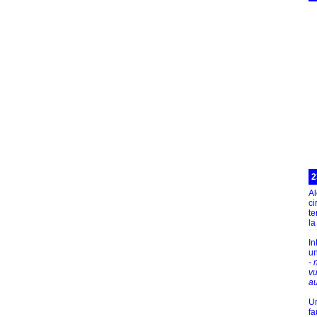
2
Al
ci
te
la
In
un
- 
v
au
Un
fa