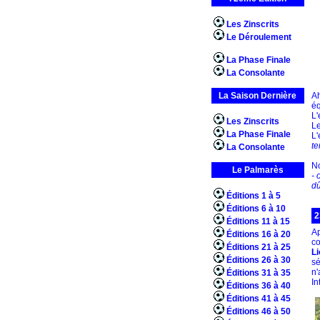
Les Zinscrits
Le Déroulement
La Phase Finale
La Consolante
La Saison Dernière
Ah
éq
L'
Les Zinscrits
Le
La Phase Finale
L'
te
La Consolante
No
Le Palmarès
- 
dû
Éditions 1 à 5
Éditions 6 à 10
2
Éditions 11 à 15
Ap
Éditions 16 à 20
co
Éditions 21 à 25
Li
Éditions 26 à 30
sé
n'
Éditions 31 à 35
In
Éditions 36 à 40
Éditions 41 à 45
Éditions 46 à 50