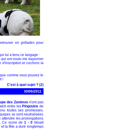
retrouver en grillades pour
qui lui a tenu ce langage :
ns qui ont voulu me bayonner
in d'inscription et cochons la
ophique comme vous pouvez le
t !
C'est à quel sujet ? (2)
30/06/2011
upe des Zanimos
n'ont pas
match entre les
Pingouins
de
enu toutes ses promesses.
équipes se sont neutralisées
u attendre les prolongations
ur. Ce score de
1 - 0
faisait
)
et la fête a duré longtemps