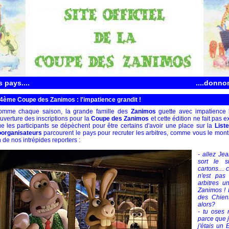
 pays....
....donno
4ème Coupe des Zanimos : l'impatience grandit !
omme chaque saison, la grande famille des
Zanimos
guette avec impatience 
ouverture des inscriptions pour la
Coupe des Zanimos
et cette édition ne fait pas 
e les participants se dépèchent pour être certains d'avoir une place sur la
List
oorganisateurs
parcourent le pays pour recruter les arbitres, comme vous le mont
 de nos intrépides reporters :
- allez Jea
sort le s
cartons....
n'est pas
arbitres 
Zanimos ! D
des Chien
alors?
- tu oses 
parce que j
j'étais un 