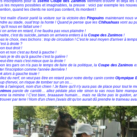
s inscriptions pour la
16ème Coupe des Zanimos
viennent d'ouvrir et déja les 
us les moyens possibles et imaginables, la preuve : voici par exemple les nouve
tention, quand les clients ne sont pas content, ils mordent !
c'est malin d'avoir parié la voiture sur la victoire des
Pingouins
maintenant nous vo
ndre au stade, ouaf trop la honte ! Quand je pense que les
Chihuahuas
vont au par
t qu'il nous en fallait une !
si on arrive en retard, il ne faudra pas vous plaindre !
maitre, c'est du suicide, jamais on arrivera entiers à la
Coupe des Zanimos
!
pas le choix, mes bichons : trop de circulation ! C'est le seul moyen d'arriver à temps
c'est à droite ?
non tout droit !
non et non c'est au fond à gauche !
mais je te dis qu'à gauche c'est la galère !
peut-être mais c'est mieux que la droite !
bon les gars on n'a pas le temps de faire de la politique, la
Coupe des Zanimos
es
ter l'inscription comme l'année dernière !
ok alors à gauche toute !
allez du nerf, on veut pas être en retard pour notre derby canin contre
Olympique B
up d'envoi, on risque de tomber sur un os....
vite à l'aéroport, nom d'un chien ! Je flaire qu'il n'y aura pas de place pour tout le
animos
parole de canidé.... allez pédale plus vite sinon tu vas nous faire manque
nne la mimine ! C'est bien, braaaave humain.... mais ne lâche pas le guidon, a
trouver par terre ! Nom d'un chien j'avais dit qu'on aurait dû prendre le traineau av