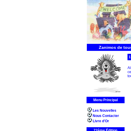
Zanimos de tous
1
Al
ce
to
Menu Principal
Les Nouvelles
Nous Contacter
Livre d'Or
72ème Édition