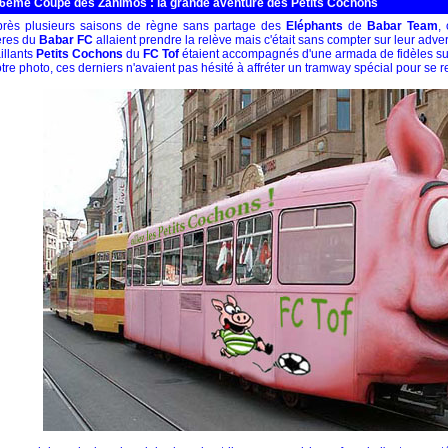
6ème Coupe des Zanimos : la grande aventure des Petits Cochons
rès plusieurs saisons de règne sans partage des
Eléphants
de
Babar Team
,
ères du
Babar FC
allaient prendre la relève mais c'était sans compter sur leur advers
illants
Petits Cochons
du
FC Tof
étaient accompagnés d'une armada de fidèles s
tre photo, ces derniers n'avaient pas hésité à affréter un tramway spécial pour se 