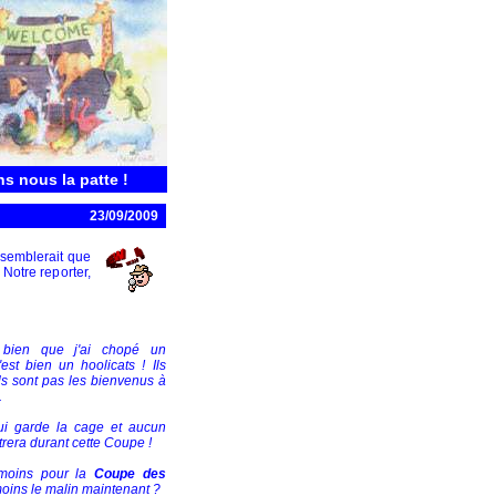
ns nous la patte !
23/09/2009
 semblerait que
 Notre reporter,
ois bien que j'ai chopé un
'est bien un hoolicats ! Ils
'ils sont pas les bienvenus à
.
qui garde la cage et aucun
trera durant cette Coupe !
 moins pour la
Coupe des
 moins le malin maintenant ?