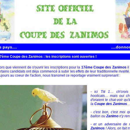
 pays....
....donno
7ème Coupe des Zanimos : les inscriptions sont ouvertes !
ors que viennent de s'ouvrir les inscriptions pour la
17ème Coupe des Zanimos
il
rtains candidats ont déja commencé à subir les effets de leur traditionnelle rivalité.
ujours au coeur de l'action, nous transmet ce reportage vraiment surprenant :
- ici Titi 1.... ch'cr
hoolicats.... mais oui ch
d'vraient le chat-voir qu
la
Coupe des Zanimos
...
- c'est bon, c'est moi 
ballon ou
Zanimo
n'y ren
- et un adversaire de
Zanimos
! Alors, on fait