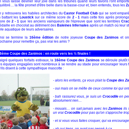
 vous laisse deviner leur joie dans les tribunes quand leurs favoris l'ont empor
uilibré.... la fête promet d'être belle dans la basse-cour et, bien entendu, tous les
Z
 y retrouvera les habiles architectes du
Castor Football Club
qui se sont emparé
 battant les
Loustick
sur ce même score de
2 - 1
mais cette fois après prolonga
core de
2 - 1
que les anciens vainqueurs de l'épreuve que sont les terribles
Cra
daille en chocolat au détriment des
Baleines Infernales
après un match où leur sty
yle aquatique de leurs adversaires.
nsi se termine la
16ème édition
de notre joyeuse
Coupe des Zanimos
et on
ochaine pour remettre ça, pas vrai les amis ?
6ème Coupe des Zanimos : en route vers les ½ finales !
lgré quelques forfaits estivaux, la
16ème Coupe des Zanimos
se déroule plutôt b
s équipes engagées sont nombreux à se rendre au stade pour encourager leurs f
'ils disent à cette sympathique mascotte :
- alors les enfants, ça vous plait la
Coupe des Z
- oui mais on se méfie de ceux comme toi qui ont
- bah rassurez vous, je suis un
Crocodile
en pel
absolument rien....
- mouais.... on sait jamais avec les
Zanimos
ils 
un vrai
Crocodile
pour pas qu'on s'approche trop 
- et si vous vous faites croquer, qui va encourage
- ah oui tiens, on avait pas pensé à ça....