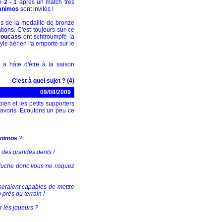
té
2 - 1
après un match très
animos
sont invités !
s de la médaille de bronze
tions. C'est toujours sur ce
coucass
ont schtroumpfé la
le aérien l'a emporté sur le
 a hâte d'être à la saison
C'est à quel sujet ? (4)
09/08/2009
ien et les petits supporters
avoris. Ecoutons un peu ce
animos
?
 des grandes dents !
uche donc vous ne risquez
seraient capables de mettre
près du terrain !
r les joueurs ?