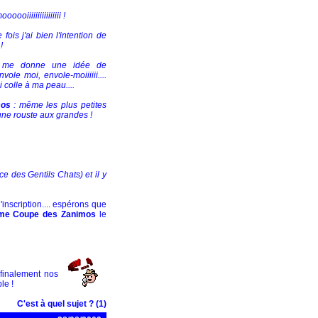
ooiiiiiiiiiiiiiiii !
fois j'ai bien l'intention de
!
 ça me donne une idée de
ole moi, envole-moiiiiii....
i colle à ma peau....
mos
: même les plus petites
ne rouste aux grandes !
e des Gentils Chats) et il y
nscription.... espérons que
me Coupe des Zanimos
le
 finalement nos
le !
C'est à quel sujet ? (1)