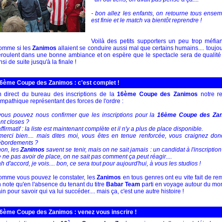
- bon allez les enfants, on retourne tous ensem
est finie et le match va bientôt reprendre !
Voilà des petits supporters un peu trop méfia
omme si les
Zanimos
allaient se conduire aussi mal que certains humains.... toujou
roulent dans une bonne ambiance et on espère que le spectacle sera de qualité 
nsi de suite jusqu'à la finale !
6ème Coupe des Zanimos : c'est complet !
 direct du bureau des inscriptions de la
16ème Coupe des Zanimos
notre re
mpathique représentant des forces de l'ordre :
vous pouvez nous confirmer que les inscriptions pour la
16ème Coupe des Za
nt closes ?
affirmatif : la liste est maintenant complète et il n'y a plus de place disponible.
merci bien.... mais dites moi, vous êtes en tenue renforcée, vous craignez do
ébordements ?
non, les
Zanimos
savent se tenir, mais on ne sait jamais : un candidat à l'inscriptio
 ne pas avoir de place, on ne sait pas comment ça peut réagir....
ah d'accord, je vois.... bon, ce sera tout pour aujourd'hui, à vous les studios !
mme vous pouvez le constater, les
Zanimos
en tous genres ont eu vite fait de rem
 note qu'en l'absence du tenant du titre
Babar Team
parti en voyage autour du mon
ain pour savoir qui va lui succéder.... mais ça, c'est une autre histoire !
6ème Coupe des Zanimos : venez vous inscrire !