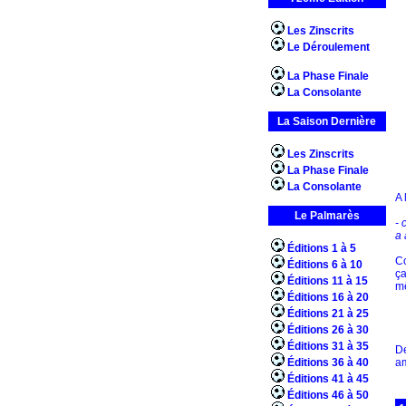
Les Zinscrits
Le Déroulement
La Phase Finale
La Consolante
La Saison Dernière
Les Zinscrits
La Phase Finale
La Consolante
A 
Le Palmarès
- 
a 
Éditions 1 à 5
Co
Éditions 6 à 10
ç
Éditions 11 à 15
mê
Éditions 16 à 20
Éditions 21 à 25
Éditions 26 à 30
Éditions 31 à 35
De
Éditions 36 à 40
am
Éditions 41 à 45
Éditions 46 à 50