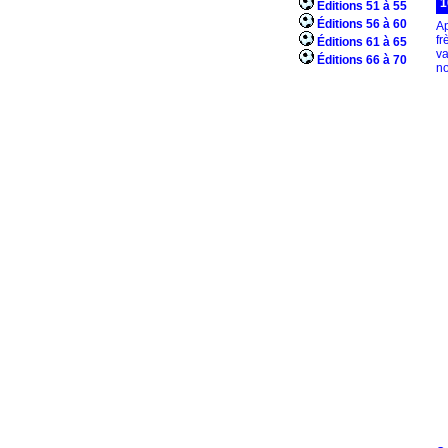
1
Éditions 51 à 55
Éditions 56 à 60
Ap
fr
Éditions 61 à 65
va
Éditions 66 à 70
no