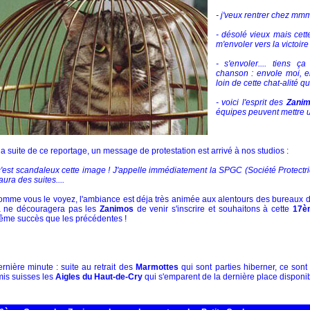
- j'veux rentrer chez mmmooo
- désolé vieux mais cette 
m'envoler vers la victoire 
- s'envoler.... tiens
chanson : envole moi, env
loin de cette chat-alité qu
- voici l'esprit des
Zani
équipes peuvent mettre u
la suite de ce reportage, un message de protestation est arrivé à nos studios :
c'est scandaleux cette image ! J'appelle immédiatement la SPGC (Société Protectric
aura des suites....
mme vous le voyez, l'ambiance est déja très animée aux alentours des bureaux d'i
a ne découragera pas les
Zanimos
de venir s'inscrire et souhaitons à cette
17è
me succès que les précédentes !
rnière minute : suite au retrait des
Marmottes
qui sont parties hiberner, ce sont
is suisses les
Aigles du Haut-de-Cry
qui s'emparent de la dernière place disponib