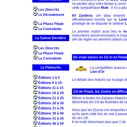
ne perdez plus votre temps à courir
cette sympathique
Mule
: il n'y a pl
Les Zinscrits
Le Déroulement
64 Zanimos
ont déja réservé 
officiellement inscrits sur la
List
privilège de se disputer le célèbre
L
La Phase Finale
La Consolante
Le premier match aura lieu le
me
instructions seront envoyées à chaq
La Saison Dernière
afin de régler les derniers détails sa
Les Zinscrits
La Phase Finale
De vrais tueurs en 1/2 et en Finale
La Consolante
Le Palmarès
La compétition avance e
Lion d'Or
.
Éditions 1 à 5
Le détails des matchs sur la page d
Éditions 6 à 10
Éditions 11 à 15
1/4 de Finale, les Zozios en difficul
Éditions 16 à 20
Éditions 21 à 25
Même si toutes les équipes étaient mé
désormais les 1/4 de finalistes de l
Éditions 26 à 30
Éditions 31 à 35
Alors que les Zozios ont remportés 
Éditions 36 à 40
qu'ils aient cette fois du mal à pa
de ces 1/8...
Éditions 41 à 45
Il ne reste désormais plus que 2 de l
Éditions 46 à 50