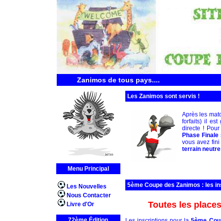
Zanimos de tous pays....
Les Zanimos sont servis !
Après les mat
forfaits) il 
directe ! Pour
Phase Finale
vous avez fin
terrain neutre
Menu Principal
5ème Coupe des Zanimos : les ins
Les Nouvelles
Nous Contacter
Toutes les places
Livre d'Or
72ème Édition
Les inscriptions pour la
5ème Cou