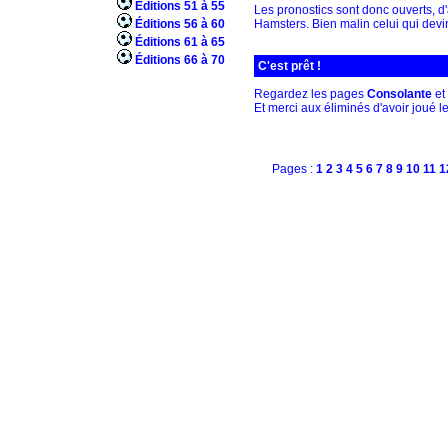
Éditions 51 à 55
Les pronostics sont donc ouverts, d'
Éditions 56 à 60
Hamsters. Bien malin celui qui devin
Éditions 61 à 65
Éditions 66 à 70
C'est prêt !
Regardez les pages
Consolante
et
Et merci aux éliminés d'avoir joué le
Pages :
1
2
3
4
5
6
7
8
9
10
11
1