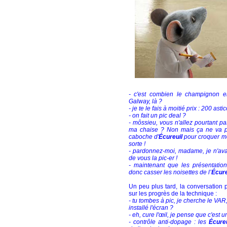
- c'est combien le champignon e
Galway, là ?
- je te le fais à moitié prix : 200 astic
- on fait un pic deal ?
- môssieu, vous n'allez pourtant p
ma chaise ? Non mais ça ne va p
caboche d'
Écureuil
pour croquer mo
sorte !
- pardonnez-moi, madame, je n'avai
de vous la pic-er !
- maintenant que les présentations
donc casser les noisettes de l’
Écure
Un peu plus tard, la conversation 
sur les progrès de la technique :
- tu tombes à pic, je cherche le VAR, 
installé l'écran ?
- eh, cure l'œil, je pense que c'est 
- contrôle anti-dopage : les
Écureu