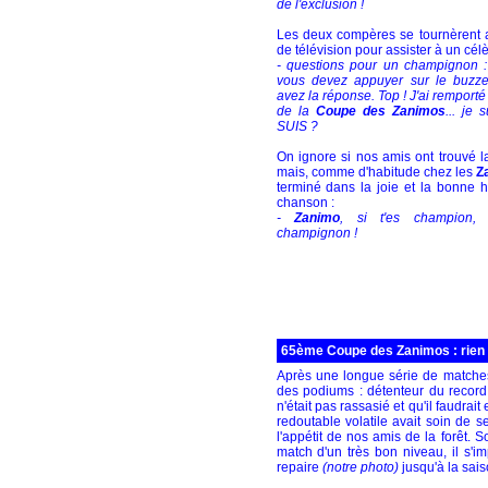
de l'exclusion !
Les deux compères se tournèrent al
de télévision pour assister à un célè
- questions pour un champignon :
vous devez appuyer sur le buzz
avez la réponse. Top ! J'ai remporté
de la
Coupe des Zanimos
... je s
SUIS ?
On ignore si nos amis ont trouvé 
mais, comme d'habitude chez les
Z
terminé dans la joie et la bonne
chanson :
-
Zanimo
, si t'es champion,
champignon !
65ème Coupe des Zanimos : rien 
Après une longue série de matches 
des podiums : détenteur du record
n'était pas rassasié et qu'il faudra
redoutable volatile avait soin de s
l'appétit de nos amis de la forêt. S
match d'un très bon niveau, il s'i
repaire
(notre photo)
jusqu'à la sai