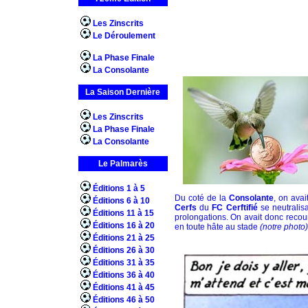
Les Zinscrits
Le Déroulement
La Phase Finale
La Consolante
La Saison Dernière
Les Zinscrits
La Phase Finale
La Consolante
Le Palmarès
Éditions 1 à 5
Du coté de la
Consolante
, on ava
Éditions 6 à 10
Cerfs
du
FC Cerftifié
se neutralisa
Éditions 11 à 15
prolongations. On avait donc recour
Éditions 16 à 20
en toute hâte au stade
(notre photo)
Éditions 21 à 25
Éditions 26 à 30
Éditions 31 à 35
Éditions 36 à 40
Éditions 41 à 45
Éditions 46 à 50