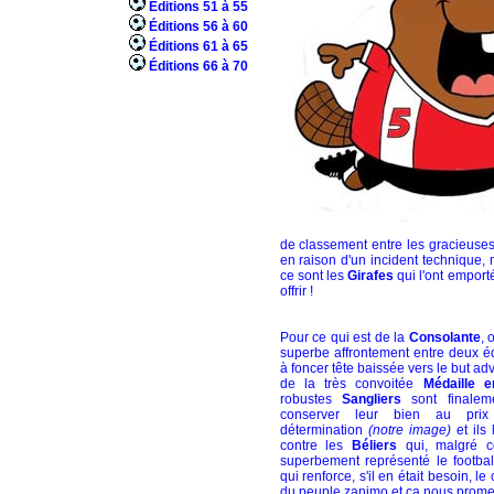
Éditions 51 à 55
Éditions 56 à 60
Éditions 61 à 65
Éditions 66 à 70
de classement entre les gracieuse
en raison d'un incident technique, 
ce sont les
Girafes
qui l'ont empor
offrir !
Pour ce qui est de la
Consolante
, 
superbe affrontement entre deux é
à foncer tête baissée vers le but ad
de la très convoitée
Médaille e
robustes
Sangliers
sont finalem
conserver leur bien au prix
détermination
(notre image)
et ils
contre les
Béliers
qui, malgré ce
superbement représenté le football
qui renforce, s'il en était besoin, le
du peuple zanimo et ça nous promet