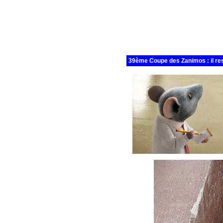
39ème Coupe des Zanimos : il res