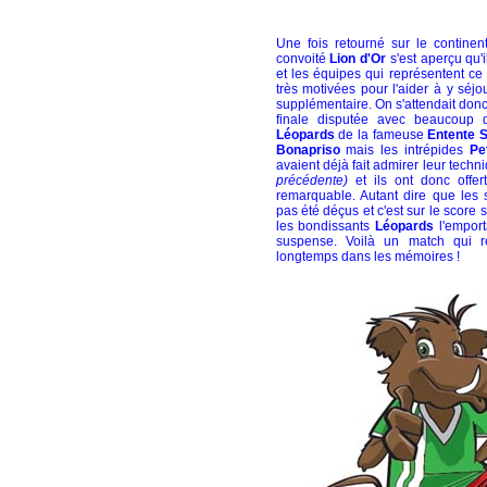
Une fois retourné sur le continent 
convoité
Lion d'Or
s'est aperçu qu'il
et les équipes qui représentent ce 
très motivées pour l'aider à y séj
supplémentaire. On s'attendait don
finale disputée avec beaucoup d
Léopards
de la fameuse
Entente 
Bonapriso
mais les intrépides
Pe
avaient déjà fait admirer leur tech
précédente)
et ils ont donc offer
remarquable. Autant dire que les s
pas été déçus et c'est sur le score 
les bondissants
Léopards
l'emport
suspense. Voilà un match qui r
longtemps dans les mémoires !