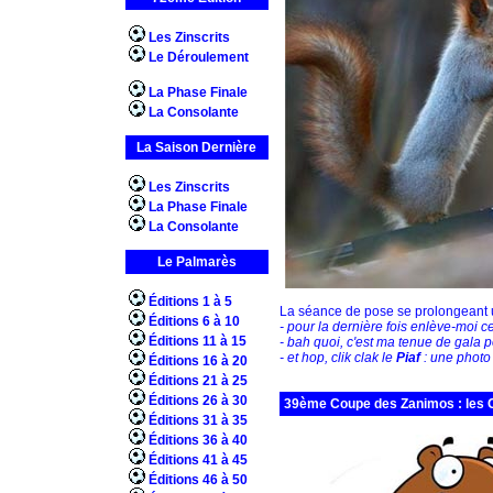
Les Zinscrits
Le Déroulement
La Phase Finale
La Consolante
La Saison Dernière
Les Zinscrits
La Phase Finale
La Consolante
Le Palmarès
Éditions 1 à 5
La séance de pose se prolongeant un
Éditions 6 à 10
- pour la dernière fois enlève-moi ce
Éditions 11 à 15
- bah quoi, c'est ma tenue de gala p
- et hop, clik clak le
Piaf
: une photo 
Éditions 16 à 20
Éditions 21 à 25
Éditions 26 à 30
39ème Coupe des Zanimos : les Ca
Éditions 31 à 35
Éditions 36 à 40
Éditions 41 à 45
Éditions 46 à 50