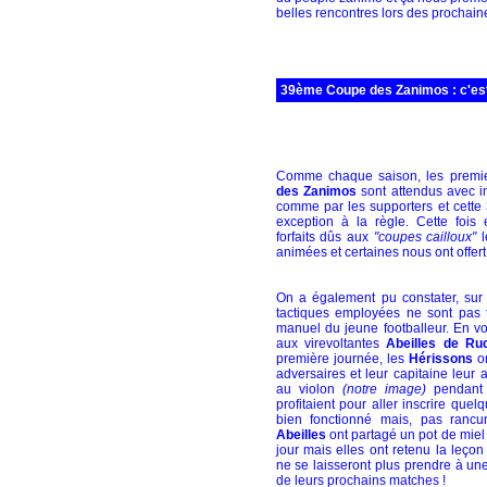
belles rencontres lors des prochaine
39ème Coupe des Zanimos : c'est p
Comme chaque saison, les premi
des Zanimos
sont attendus avec i
comme par les supporters et cette 
exception à la règle. Cette fois
forfaits dûs aux
"coupes cailloux"
l
animées et certaines nous ont offert
On a également pu constater, sur c
tactiques employées ne sont pas t
manuel du jeune footballeur. En v
aux virevoltantes
Abeilles de Ru
première journée, les
Hérissons
on
adversaires et leur capitaine leur
au violon
(notre image)
pendant 
profitaient pour aller inscrire quel
bien fonctionné mais, pas rancu
Abeilles
ont partagé un pot de miel
jour mais elles ont retenu la leçon
ne se laisseront plus prendre à une
de leurs prochains matches !