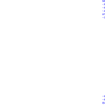
se
- 
- 
- 
un
- 
- 
- 
qu