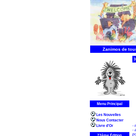
Zanimos de tous
3
Menu Principal
Les Nouvelles
Nous Contacter
Livre d'Or
- 
- 
po
72ème Édition