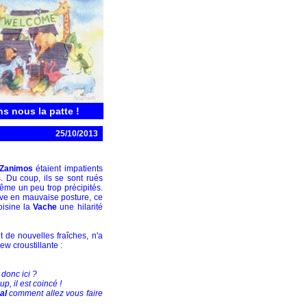
ns nous la patte !
25/10/2013
Zanimos
étaient impatients
. Du coup, ils se sont rués
 même un peu trop précipités.
ve en mauvaise posture, ce
oisine la
Vache
une hilarité
fût de nouvelles fraîches, n'a
w croustillante :
 donc ici ?
p, il est coincé !
al
comment allez vous faire