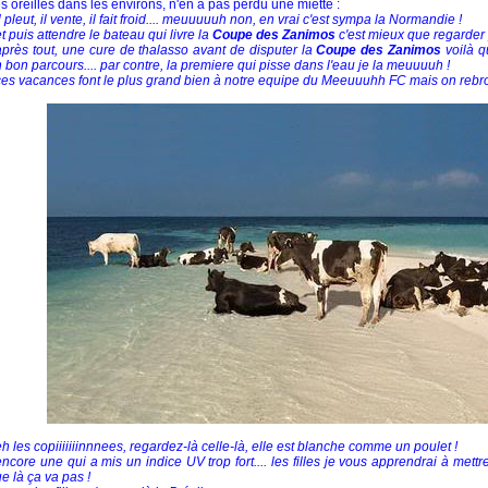
s oreilles dans les environs, n'en a pas perdu une miette :
il pleut, il vente, il fait froid.... meuuuuuh non, en vrai c'est sympa la Normandie !
et puis attendre le bateau qui livre la
Coupe des Zanimos
c'est mieux que regarder p
après tout, une cure de thalasso avant de disputer la
Coupe des Zanimos
voilà qu
 bon parcours.... par contre, la premiere qui pisse dans l'eau je la meuuuuh !
ces vacances font le plus grand bien à notre equipe du Meeuuuhh FC mais on rebro
eh les copiiiiiiinnnees, regardez-là celle-là, elle est blanche comme un poulet !
encore une qui a mis un indice UV trop fort.... les filles je vous apprendrai à mett
e là ça va pas !