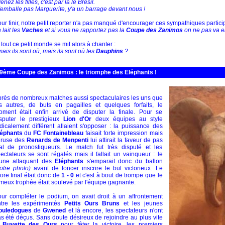
venez les filles, c'est par là le Brésil.
t'emballe pas Marguerite, y'a un barrage devant nous !
ur finir, notre petit reporter n'a pas manqué d'encourager ces sympathiques partici
à lait les
Vaches
et si vous ne rapportez pas la
Coupe des Zanimos
on ne pas va en
 tout ce petit monde se mit alors à chanter :
mais ils sont où, mais ils sont où les
Dauphins
?
9ème Coupe des Zanimos : le triomphe des Eléphants !
rès de nombreux matches aussi spectaculaires les uns que
s autres, de buts en pagailles et quelques forfaits, le
ment était enfin arrivé de disputer la finale. Pour se
sputer le prestigieux
Lion d'Or
deux équipes au style
dicalement différent allaient s'opposer : la puissance des
léphants
du
FC Fontainebleau
faisait forte impression mais
 ruse des
Renards de Menpenti
lui attirait la faveur de pas
l de pronostiqueurs. Le match fut très disputé et les
ectateurs se sont régalés mais il fallait un vainqueur : le
eune attaquant des
Eléphants
s'emparait donc du ballon
otre photo)
avant de foncer inscrire le but victorieux. Le
ore final était donc de
1 - 0
et c'est à bout de trompe que le
meux trophée était soulevé par l'équipe gagnante.
ur compléter le podium, on avait droit à un affrontement
ntre les expérimentés
Petits Ours Bruns
et les jeunes
ouledogues
de
Gwened
et là encore, les spectateurs n'ont
s été déçus. Sans doute désireux de rejoindre au plus vite
a
Buvette des Ours
pour fêter la victoire, les premiers