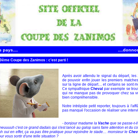
 pays....
....donno
0ème Coupe des Zanimos : c'est parti !
Après avoir attendu le signal du départ, les
de pouvoir enfin jouer les premiers matches
sur la ligne de départ.... et certains se sont
Ce sympathique
Cheval
par exemple se trou
qui ne manque pas de provoquer chez sa v
bien compréhensible.
Notre intrépide petit reporter, toujours à l'af
pas manqué l'occasion de réaliser une intervie
- bonjour madame la
Vache
que se passe-t-il
meuuuuh c'est ce grand dadais qui s'est lancé au galop sans faire attention et du cou
ah oui en effet, ça va pas être pratique pour rejoindre le stade.... monsieur le
Chev
ur vous sortir d'une telle situation ?