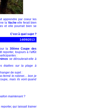
it apprendre par coeur les
ine la
Vache
elle ferait bien
es et elle pourrait bien se
C'est à quel sujet ?
14/09/2013
pour la
30ème Coupe des
 reporter, toujours à l'affût
articipantes :
nimos
se déroulerait-elle à
s étalées sur la plage à
changer de sujet :
s fermé le robinet.... bon je
 coupe, mais ils vont quand
 ballon maintenant ?
 reporter, qui laissait trainer