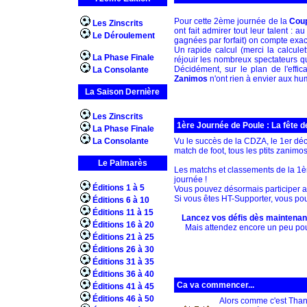
Pour cette 2ème journée de la
Cou
Les Zinscrits
ont fait admirer tout leur talent : 
Le Déroulement
gagnées par forfait) on compte ex
Un rapide calcul (merci la calcule
La Phase Finale
réjouir les nombreux spectateurs qui
Décidément, sur le plan de l'effic
La Consolante
Zanimos
n'ont rien à envier aux hu
La Saison Dernière
Les Zinscrits
1ère Journée de Poule : La fête 
La Phase Finale
La Consolante
Vu le succès de la CDZA, le 1er dé
match de foot, tous les ptits zanim
Le Palmarès
Les matchs et classements de la 1èr
journée !
Éditions 1 à 5
Vous pouvez désormais participer 
Si vous êtes HT-Supporter, vous po
Éditions 6 à 10
Éditions 11 à 15
Lancez vos défis dès maintenan
Éditions 16 à 20
Mais attendez encore un peu pour
Éditions 21 à 25
Éditions 26 à 30
Éditions 31 à 35
Éditions 36 à 40
Ca va commencer...
Éditions 41 à 45
Éditions 46 à 50
Alors comme c'est Thank