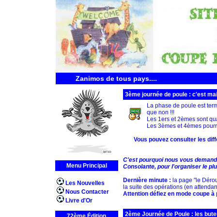
Zanimos de tous pays....
3ème journée de poule : c'est ma
La phase de poule est termi
que non !!!
Les 1ers et 2èmes sont qual
Les 3èmes et 4èmes pourront
Vous pouvez consulter les dif
C'est pourquoi nous vous demandon
Menu Principal
Consolante, pour l'organiser le pl
Dernière minute :
la page "le Dérou
Les Nouvelles
la suite des opérations (en attendan
Nous Contacter
Attention défiez en mode coupe à 
Livre d'Or
2ème Journée de Poule : les bute
72ème Édition