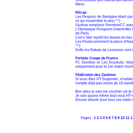
Vous pouvez dès maintenant lancer v
Merci
Récap
:
Les Requins de Bretagne étant part
ce qui ressemble le plus ^^)
Gushue remplace l'hermineCC avec l
L'Olympique Rongeurs (marmotte) 
de Paris.
Lion's Star rejoint les fauves en li
Les Poules prennent la place d'Alas
^^)
Enfin les Rakais de Lesneven vont
Forfaits Coupe de France
FC Gorrillos et Les Ecureuils Volan
uniquement pour le 1er match (norm
Fédération des Zanimos
Si vous êtes HT-Supporter, n'oubli
compte déjà pas moins de 18 membr
Bon allez je vais me coucher car je 
Je vais quand même tous vous HT-mai
Encore désolé pour tous ces mails ma
Pages :
1
2
3
4
5
6
7
8
9
10
11
1