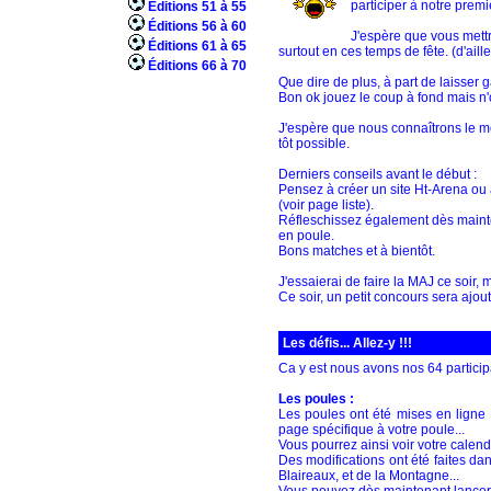
participer à notre premiè
Éditions 51 à 55
Éditions 56 à 60
J'espère que vous mettr
Éditions 61 à 65
surtout en ces temps de fête. (d'ailleu
Éditions 66 à 70
Que dire de plus, à part de laisser
Bon ok jouez le coup à fond mais n
J'espère que nous connaîtrons le mo
tôt possible.
Derniers conseils avant le début :
Pensez à créer un site Ht-Arena ou 
(voir page liste).
Réfleschissez également dès mainten
en poule.
Bons matches et à bientôt.
J'essaierai de faire la MAJ ce soir, m
Ce soir, un petit concours sera ajout
Les défis... Allez-y !!!
Ca y est nous avons nos 64 participa
Les poules :
Les poules ont été mises en ligne 
page spécifique à votre poule...
Vous pourrez ainsi voir votre calendr
Des modifications ont été faites d
Blaireaux, et de la Montagne...