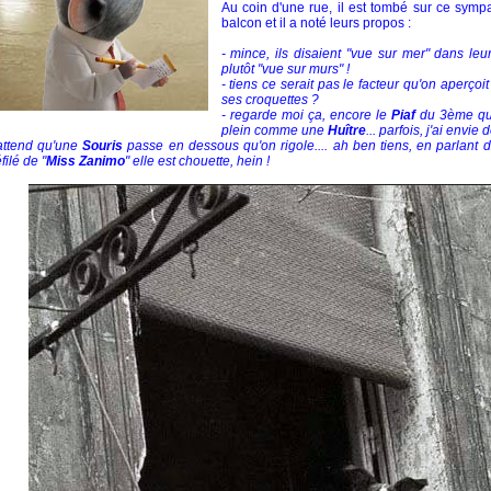
Au coin d'une rue, il est tombé sur ce sym
balcon et il a noté leurs propos :
- mince, ils disaient "vue sur mer" dans leu
plutôt "vue sur murs" !
- tiens ce serait pas le facteur qu'on aperçoit 
ses croquettes ?
- regarde moi ça, encore le
Piaf
du 3ème qui
plein comme une
Huître
... parfois, j'ai envie 
attend qu'une
Souris
passe en dessous qu'on rigole.... ah ben tiens, en parlant 
filé de "
Miss Zanimo
" elle est chouette, hein !