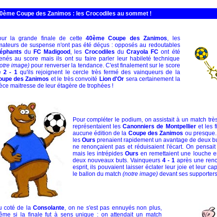
0ème Coupe des Zanimos : les Crocodiles au sommet !
our la grande finale de cette
40ème Coupe des Zanimos
, les
ateurs de suspense n'ont pas été déçus : opposés au redoutables
léphants
du
FC Madigood
, les
Crocodiles
du
Crayola FC
ont été
nés au score mais ils ont su faire parler leur habileté technique
otre image)
pour renverser la tendance. C'est finalement sur le score
e
2 - 1
qu'ils rejoignent le cercle très fermé des vainqueurs de la
oupe des Zanimos
et le très convoité
Lion d'Or
sera certainement la
èce maitresse de leur étagère de trophées !
Pour compléter le podium, on assistait à un match trè
représentaient les
Canonniers de Montpellier
et les 
aucune édition de la
Coupe des Zanimos
ou presque. 
les
Ours
prenaient rapidement un avantage de deux but
ne renonçaient pas et réduisaient l'écart. On pensait
mais les intrépides
Ours
en remettaient une louche en
deux nouveaux buts. Vainqueurs
4 - 1
après une renc
esprit, ils pouvaient laisser éclater leur joie et leur c
le ballon du match
(notre image)
devant ses supporters
 coté de la
Consolante
, on ne s'est pas ennuyés non plus,
me si la finale fut à sens unique : on attendait un match