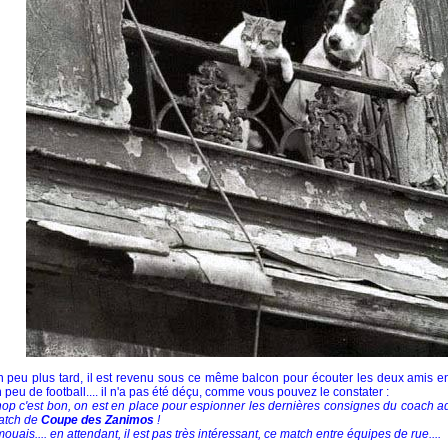
 peu plus tard, il est revenu sous ce même balcon pour écouter les deux amis en 
 peu de football.... il n'a pas été déçu, comme vous pouvez le constater :
hop c'est bon, on est en place pour espionner les dernières consignes du coach a
atch de
Coupe des Zanimos
!
mouais.... en attendant, il est pas très intéressant, ce match entre équipes de rue....