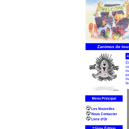
Zanimos de tous
4
É
co
ma
pa
ma
qu
Menu Principal
Les Nouvelles
Nous Contacter
Livre d'Or
72ème Édition