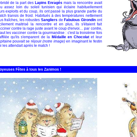
bridé de la part des
Lapins Enragés
mais la rencontre avait
eu assez loin du soleil tunisien qui éclaire habituellement
urs exploits et du coup, ils ont passé la plus grande partie du
tch transis de froid. Habitués à des températures nettement
us fraîches, les robustes
Sangliers
de
Fabulous Girondin
ont
cilement maitrisé la rencontre et en plus, ils s'étaient fait
cciner contre la rage juste avant le coup d'envoi.... par contre,
 faut les vacciner contre la gourmandise : c'est la troisième fois
affilée qu'ils s'emparent de la
Médaille en Chocolat
et leur
pitaine pouvait se réjouir
(notre image)
en imaginant le festin
i les attendait après le match !
oyeuses Fêtes à tous les Zanimos !