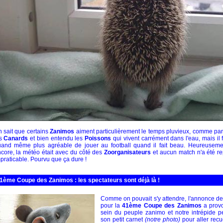
 sait que certains
Zanimos
aiment particulièrement le temps pluvieux, comme pa
es
Canards
et bien entendu les
Poissons
qui vivent carrément dans l'eau, mais il 
and même plus agréable de jouer au football quand il fait beau. Heureusemen
core, la météo était avec du côté des
Zoorganisateurs
et aucun match n'a été re
praticable. Pourvu que ça dure !
1ème Coupe des Zanimos : les spectateurs sont déjà là !
Comme on pouvait s'y attendre, l'annonce de 
pour la
41ème Coupe des Zanimos
a prov
sein du peuple zanimo et notre intrépide pet
son petit carnet
(notre photo)
pour aller recu