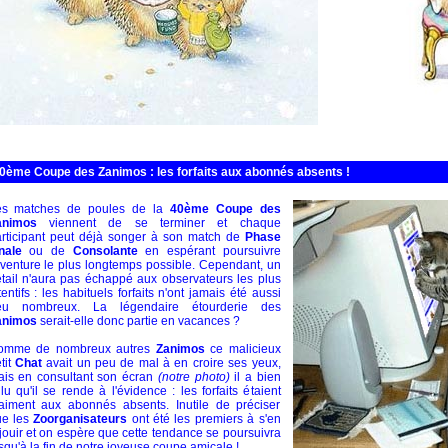
0ème Coupe des Zanimos : les forfaits aux abonnés absents !
es matches de poules de la
40ème Coupe des
animos
viennent de se terminer et chaque
rticipant peut déjà songer à son match de
Phase
nale
ou de
Consolante
en espérant poursuivre
aventure le plus longtemps possible. Cependant, un
tail n'aura pas échappé aux observateurs les plus
tentifs : les habituels forfaits n'ont jamais été aussi
eu nombreux. La légendaire étourderie des
animos
serait-elle donc partie en vacances ?
omme de nombreux autres
Zanimos
ce malicieux
tit
Chat
avait un peu de mal à en croire ses yeux,
is en consultant son écran
(notre photo)
il a bien
llu qu'il se rende à l'évidence : les forfaits étaient
aiment aux abonnés absents. Inutile de préciser
ue les
Zoorganisateurs
ont été les premiers à s'en
jouir et on espère que cette tendance se poursuivra
squ'à la fin de notre joyeuse coupe amicale !