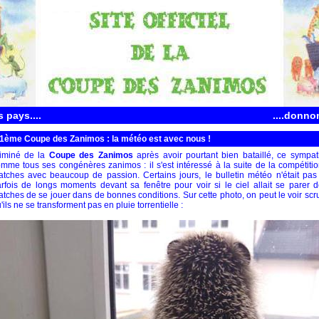
 pays....
....donno
1ème Coupe des Zanimos : la météo est avec nous !
liminé de la
Coupe des Zanimos
après avoir pourtant bien bataillé, ce sympat
mme tous ses congénères zanimos : il s'est intéressé à la suite de la compétitio
tches avec beaucoup de passion. Certains jours, le bulletin météo n'était pas t
rfois de longs moments devant sa fenêtre pour voir si le ciel allait se parer 
tches de se jouer dans de bonnes conditions. Sur cette photo, on peut le voir scr
'ils ne se transforment pas en pluie torrentielle :