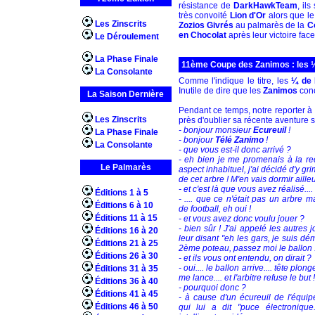
résistance de
DarkHawkTeam
, il
très convoité
Lion d'Or
alors que l
Les Zinscrits
Zozios Givrés
au palmarès de la
C
en Chocolat
après leur victoire fac
Le Déroulement
La Phase Finale
11ème Coupe des Zanimos : les ¼ 
La Consolante
Comme l'indique le titre, les
¼ de 
Inutile de dire que les
Zanimos
conc
La Saison Dernière
Pendant ce temps, notre reporter à
Les Zinscrits
près d'oublier sa récente aventure s
- bonjour monsieur
Ecureuil
!
La Phase Finale
- bonjour
Télé Zanimo
!
La Consolante
- que vous est-il donc arrivé ?
- eh bien je me promenais à la rec
Le Palmarès
aspect inhabituel, j'ai décidé d'y gr
de cet arbre ! M'en vais dormir ailleur
- et c'est là que vous avez réalisé....
Éditions 1 à 5
- .... que ce n'était pas un arbre m
Éditions 6 à 10
de football, eh oui !
Éditions 11 à 15
- et vous avez donc voulu jouer ?
- bien sûr ! J'ai appelé les autres 
Éditions 16 à 20
leur disant "eh les gars, je suis d
Éditions 21 à 25
2ème poteau, passez moi le ballon !
Éditions 26 à 30
- et ils vous ont entendu, on dirait ?
- oui.... le ballon arrive.... tête plong
Éditions 31 à 35
me lance.... et l'arbitre refuse le but !
Éditions 36 à 40
- pourquoi donc ?
Éditions 41 à 45
- à cause d'un écureuil de l'équi
Éditions 46 à 50
qui lui a dit "puce électronique.