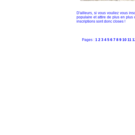
D'ailleurs, si vous vouliez vous insc
populaire et attire de plus en plus
inscriptions sont donc closes !
Pages :
1
2
3
4
5
6
7
8
9
10
11
1