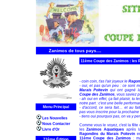
Zanimos de tous pays....
11ème Coupe des Zanimos : les 
- coin coin, t'as l'air joyeux le
Ragon
- oui, et pas qu'un peu : ce sont 
Marais Poitevin
qui ont gagné la
Coupe des Zanimos
, vous saviez p
- ah oui en effet, ça fait plaisir, tu l
notre part : c'est une belle performa
Menu Principal
- d'accord, ce sera fait.... et au fa
pas vous inscrire pour la prochaine 
- tiens oui pourquoi pas, on va y pen
Les Nouvelles
Nous Contacter
Comme vous le voyez, c'est la fête
Livre d'Or
les
Zanimos Aquatiques
après la
Ragondins du Marais Poitevin
en
11ème Coupe des Zanimos
: ma
72ème Édition