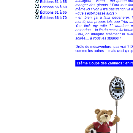
intelligent.... vidéo.... ma queue ou
Éditions 51 à 55
manger des glands ! Faut tout fai
Éditions 56 à 60
même ici ! Non il n'a pas franchi la li
Éditions 61 à 65
- que s'est-il passé alors ?
- eh bien ça a failli dégénérer, 
Éditions 66 à 70
monté, des propos tels que "You ta
You fuck my wife ?" auraient 
entendus.... la fin du match fut hou
- oui, on imagine aisément la suit
soirée.... à vous les studios !
Drôle de mésaventure, pas vrai ? 
comme les autres.... mais c'est ça qu
11ème Coupe des Zanimos : en rou