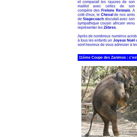
et comparait les rayures de son
maillot avec celles de son
compère des
Frelons Rennais
. A
coté d'eux, le
Cheval
de nos amis
de
Stagecoach
discutait avec son
sympathique cousin africain venu
représenter les
Zèbres
.
Après de nombreux numéros acrobatiq
à tous les enfants un
Joyeux Noël
e
sont heureux de vous adresser à leur
11ème Coupe des Zanimos : c'est