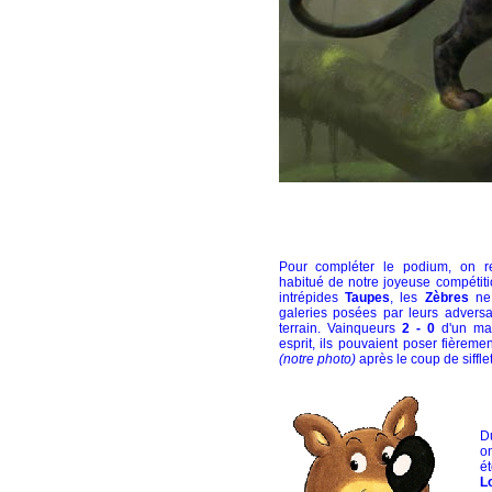
Pour compléter le podium, on re
habitué de notre joyeuse compétit
intrépides
Taupes
, les
Zèbres
ne 
galeries posées par leurs advers
terrain. Vainqueurs
2 - 0
d'un mat
esprit, ils pouvaient poser fièreme
(notre photo)
après le coup de sifflet 
D
o
é
L