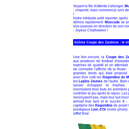
Voyant la file d'attente s'allonger,
Mu
- chapristi, mais comment je sors de
!
Notre intrépide petit reporter, aprè
délivra rapidement.
Muscade
se pr
voix joyeuse en direction de son no
- Joyeux Challoween !
62ème Coupe des Zanimos : le tr
Une fois encore, la
Coupe des Z
aux amateurs de football d'assist
matches de qualité et on attendait
de connaitre l'affiche de la finale 
grandes dents qui était proposé
avec d'un coté les
Ragondins du Ma
les
Lapins Jaunes
de l'autre. Bien
laisser échapper le trophée
inscrivaient trois buts en première
contrôler le jeu après le repos. Les
renonçaient pas, mais leur but inscr
arrivait trop tard et le succès
3 -
capitaine des
Ragondins
de poser 
prestigieux
Lion d'Or
(notre photo)
sifflet final.