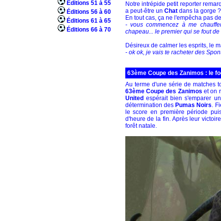
Éditions 51 à 55
Notre intrépide petit reporter rema
a peut-être un
Chat
dans la gorge ? 
Éditions 56 à 60
En tout cas, ça ne l'empêcha pas de
Éditions 61 à 65
- vous commencez à me chauffer 
Éditions 66 à 70
chapeau... le premier qui se fout de 
Désireux de calmer les esprits, le ma
- ok ok, je vais te racheter des Spon
63ème Coupe des Zanimos : le foot
Au terme d'une série de matches tou
63ème Coupe des Zanimos
et on r
United
espérait bien s'emparer un
détermination des
Pumas Noirs
. F
le score en première période puis,
d'heure de la fin. Après leur victoir
forêt natale.