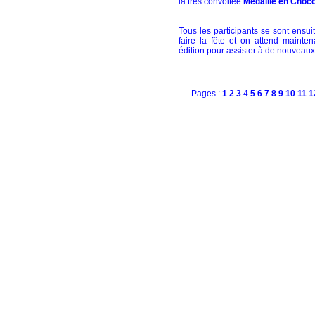
la très convoitée
Médaille en Choco
Tous les participants se sont ensui
faire la fête et on attend mainten
édition pour assister à de nouveau
Pages :
1
2
3
4
5
6
7
8
9
10
11
1