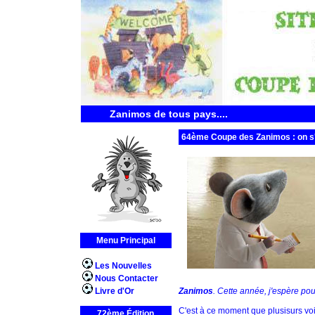
Zanimos de tous pays....
64ème Coupe des Zanimos : on s'
Menu Principal
Les Nouvelles
Nous Contacter
Livre d'Or
Zanimos
. Cette année, j'espère po
C'est à ce moment que plusisurs voix
72ème Édition