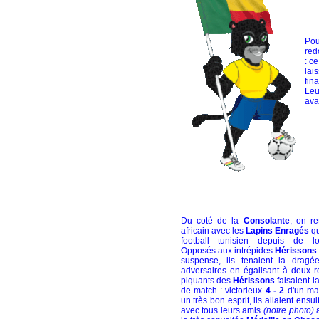
Pou
red
: c
lai
fin
Leu
ava
Du coté de la
Consolante
, on re
africain avec les
Lapins Enragés
qu
football tunisien depuis de l
Opposés aux intrépides
Hérissons
suspense, lis tenaient la dragé
adversaires en égalisant à deux re
piquants des
Hérissons
faisaient la
de match : victorieux
4 - 2
d'un ma
un très bon esprit, ils allaient ensuit
avec tous leurs amis
(notre photo)
a