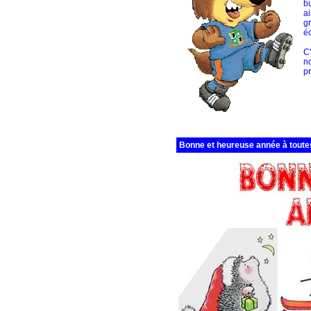
bu
ai
g
éc
C'
n
pr
Bonne et heureuse année à toutes