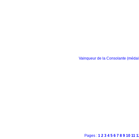
Vainqueur de la Consolante (médail
Pages :
1
2
3
4
5
6
7
8
9
10
11
1