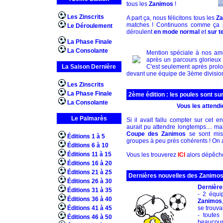
tous les
Zanimos
!
Les Zinscrits
A part ça, nous félicitons tous les
Z
matches ! Continuons comme ça p
Le Déroulement
déroulent
en mode normal
et
sur t
La Phase Finale
La Consolante
Mention spéciale à nos am
après un parcours glorieu
La Saison Dernière
C'est seulement après prolo
devant une équipe de 3ème division.
Les Zinscrits
La Phase Finale
2ème édition : les poules sont sur 
La Consolante
Vous les attendiez
Le Palmarès
Si il avait fallu compter sur cet 
aurait pu attendre longtemps.... m
Coupe des Zanimos
se sont mis 
Éditions 1 à 5
groupes à peu près cohérents ! On a 
Éditions 6 à 10
Éditions 11 à 15
Vous les trouverez
ICI
alors dépêchez
Éditions 16 à 20
Éditions 21 à 25
Dernières nouvelles des Zanimos
Éditions 26 à 30
Dernière
Éditions 31 à 35
- 2 équi
Éditions 36 à 40
Zanimos
Éditions 41 à 45
se trouvai
- toutes
Éditions 46 à 50
beaucoup