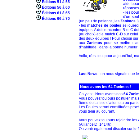
Éditions 51 à 55
aide bea
Éditions 56 à 60
réponses,
- les
poul
Éditions 61 à 65
d'un seul
Éditions 66 à 70
(un peu de patience, les
Zanimos
!)
- les
matches de poules
se jouero
équipes, A doit rencontrer B et C do
(au choix) et le match C-D sur celu
des deux équipes ! Pour choisir sur
aux
Zanimos
pour se mettre d'a
d'habitude : dans la bonne humeur 
Voila, c'est tout pour aujourd'hui, ma
Last News :
on nous signale que l
Nous avons les 64 Zanimos !
Ca y est ! Nous avons nos
64 Zani
Vous pouvez toujours postuler, mais 
5ème de la liste d'attente a pu parti
Les Poules seront constituées proc
vous tenir au courant.
Vous pouvez toujours rejoindre le
(AllianceID: 14146).
Ou venir également discuter sur
le 