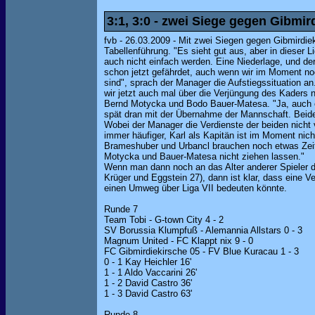
3:1, 3:0 - zwei Siege gegen Gibmir
fvb - 26.03.2009 - Mit zwei Siegen gegen Gibmirdiek
Tabellenführung. "Es sieht gut aus, aber in dieser 
auch nicht einfach werden. Eine Niederlage, und der
schon jetzt gefährdet, auch wenn wir im Moment noc
sind", sprach der Manager die Aufstiegssituation a
wir jetzt auch mal über die Verjüngung des Kaders
Bernd Motycka und Bodo Bauer-Matesa. "Ja, auch e
spät dran mit der Übernahme der Mannschaft. Beide
Wobei der Manager die Verdienste der beiden nicht v
immer häufiger, Karl als Kapitän ist im Moment nic
Brameshuber und Urbancl brauchen noch etwas Zeit.
Motycka und Bauer-Matesa nicht ziehen lassen."
Wenn man dann noch an das Alter anderer Spieler d
Krüger und Eggstein 27), dann ist klar, dass eine 
einen Umweg über Liga VII bedeuten könnte.
Runde 7
Team Tobi - G-town City 4 - 2
SV Borussia Klumpfuß - Alemannia Allstars 0 - 3
Magnum United - FC Klappt nix 9 - 0
FC Gibmirdiekirsche 05 - FV Blue Kuracau 1 - 3
0 - 1 Kay Heichler 16'
1 - 1 Aldo Vaccarini 26'
1 - 2 David Castro 36'
1 - 3 David Castro 63'
Runde 8