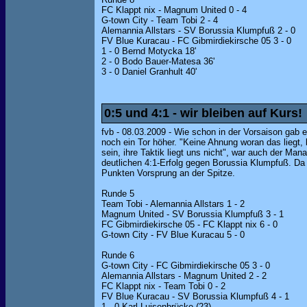
FC Klappt nix - Magnum United 0 - 4
G-town City - Team Tobi 2 - 4
Alemannia Allstars - SV Borussia Klumpfuß 2 - 0
FV Blue Kuracau - FC Gibmirdiekirsche 05 3 - 0
1 - 0 Bernd Motycka 18'
2 - 0 Bodo Bauer-Matesa 36'
3 - 0 Daniel Granhult 40'
0:5 und 4:1 - wir bleiben auf Kurs!
fvb - 08.03.2009 - Wie schon in der Vorsaison gab 
noch ein Tor höher. "Keine Ahnung woran das liegt
sein, ihre Taktik liegt uns nicht", war auch der M
deutlichen 4:1-Erfolg gegen Borussia Klumpfuß. Da 
Punkten Vorsprung an der Spitze.
Runde 5
Team Tobi - Alemannia Allstars 1 - 2
Magnum United - SV Borussia Klumpfuß 3 - 1
FC Gibmirdiekirsche 05 - FC Klappt nix 6 - 0
G-town City - FV Blue Kuracau 5 - 0
Runde 6
G-town City - FC Gibmirdiekirsche 05 3 - 0
Alemannia Allstars - Magnum United 2 - 2
FC Klappt nix - Team Tobi 0 - 2
FV Blue Kuracau - SV Borussia Klumpfuß 4 - 1
1 - 0 Karl Luisenbrücke (23)