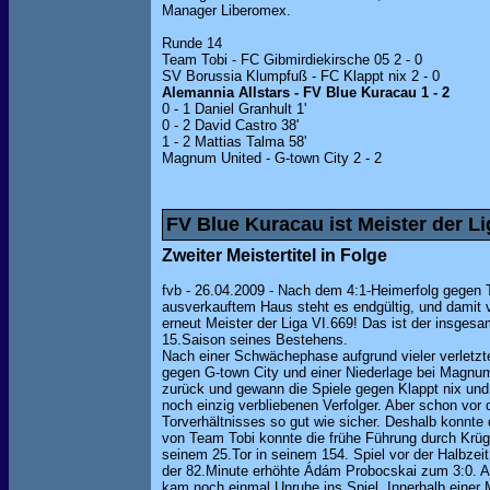
Manager Liberomex.
Runde 14
Team Tobi - FC Gibmirdiekirsche 05 2 - 0
SV Borussia Klumpfuß - FC Klappt nix 2 - 0
Alemannia Allstars - FV Blue Kuracau 1 - 2
0 - 1 Daniel Granhult 1'
0 - 2 David Castro 38'
1 - 2 Mattias Talma 58'
Magnum United - G-town City 2 - 2
FV Blue Kuracau ist Meister der Li
Zweiter Meistertitel in Folge
fvb - 26.04.2009 - Nach dem 4:1-Heimerfolg gegen
ausverkauftem Haus steht es endgültig, und damit v
erneut Meister der Liga VI.669! Das ist der insgesam
15.Saison seines Bestehens.
Nach einer Schwächephase aufgrund vieler verletzt
gegen G-town City und einer Niederlage bei Magnum
zurück und gewann die Spiele gegen Klappt nix und
noch einzig verbliebenen Verfolger. Aber schon vor
Torverhältnisses so gut wie sicher. Deshalb konnte 
von Team Tobi konnte die frühe Führung durch Krüger
seinem 25.Tor in seinem 154. Spiel vor der Halbzei
der 82.Minute erhöhte Ádám Probocskai zum 3:0. A
kam noch einmal Unruhe ins Spiel. Innerhalb einer Mi