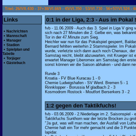
Titel: 26/VII.430 - 37+38/VI.669 - 45/VI.350 - 53/VI.730 - 56+57/VI.524 - 6
Links
0:1 in der Liga, 2:3 - Aus im Pokal 
fvb - 11.06.2009 - Auch das 3. Spiel in Liga V ging 
•
Nachrichten
sich nach 27 Minuten die 2. Gelbe ein, was bekannt
•
Mannschaft
Tor in der 47.Minute zum Sieg.
•
Manager
Heichler war nun für das Pokalspiel gesperrt, Baldas
•
Stadion
Bernard fehlten weiterhin 2 Stammspieler. Im Pokal
•
Spielplan und
wurde, verletzte sich dann auch noch Chenaux, der a
Tabelle
Samstag reicht, bleibt abzuwarten, mit Krueger is
•
Torjäger
erwartet Manager Liberomex am Samstag den ersten 
•
Gästebuch
sonst können wir die Saison abhaken - und dann neu
Runde 3
Kroatia - FV Blue Kuracau 1 - 0
Chemie Ludwigshafen - SV Werd. Bremen 5 - 1
Rinnklopper - Borussia M`gladbach 2 - 3
Kosmodrom Rostock - Moutfort Berserkers 3 - 2
1:2 gegen den Taktikfuchs!
fvb - 03.06.2009 - 2.Niederlage im 2. Saisonspiel -
Taktikfuchs Sunthorn war der letzte Brocken zu gro
"Ja gut, was will man machen, der Ausfall von Luth
Chemie halt ein Tor mehr gemacht und die 3 Punk
lapidar.