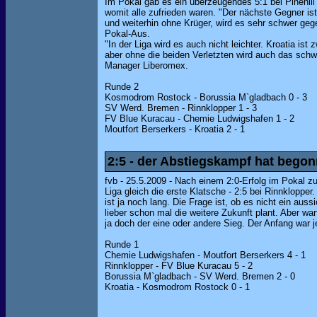
Im Pokal gab es ein überzeugendes 5:1 bei Pinehill
womit alle zufrieden waren. "Der nächste Gegner is
und weiterhin ohne Krüger, wird es sehr schwer geg
Pokal-Aus.
"In der Liga wird es auch nicht leichter. Kroatia is
aber ohne die beiden Verletzten wird auch das schwe
Manager Liberomex.
Runde 2
Kosmodrom Rostock - Borussia M`gladbach 0 - 3
SV Werd. Bremen - Rinnklopper 1 - 3
FV Blue Kuracau - Chemie Ludwigshafen 1 - 2
Moutfort Berserkers - Kroatia 2 - 1
2:5 - der Abstiegskampf hat bego
fvb - 25.5.2009 - Nach einem 2:0-Erfolg im Pokal z
Liga gleich die erste Klatsche - 2:5 bei Rinnklopper
ist ja noch lang. Die Frage ist, ob es nicht ein au
lieber schon mal die weitere Zukunft plant. Aber wart
ja doch der eine oder andere Sieg. Der Anfang war j
Runde 1
Chemie Ludwigshafen - Moutfort Berserkers 4 - 1
Rinnklopper - FV Blue Kuracau 5 - 2
Borussia M`gladbach - SV Werd. Bremen 2 - 0
Kroatia - Kosmodrom Rostock 0 - 1