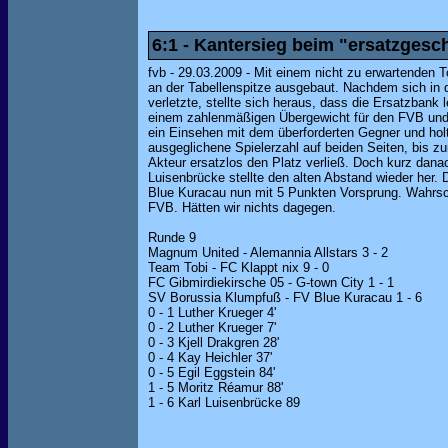
6:1 - Kantersieg beim "ersatzges
fvb - 29.03.2009 - Mit einem nicht zu erwartenden 
an der Tabellenspitze ausgebaut. Nachdem sich in d
verletzte, stellte sich heraus, dass die Ersatzbank 
einem zahlenmäßigen Übergewicht für den FVB und 
ein Einsehen mit dem überforderten Gegner und holt
ausgeglichene Spielerzahl auf beiden Seiten, bis zur
Akteur ersatzlos den Platz verließ. Doch kurz dana
Luisenbrücke stellte den alten Abstand wieder her.
Blue Kuracau nun mit 5 Punkten Vorsprung. Wahrsche
FVB. Hätten wir nichts dagegen.
Runde 9
Magnum United - Alemannia Allstars 3 - 2
Team Tobi - FC Klappt nix 9 - 0
FC Gibmirdiekirsche 05 - G-town City 1 - 1
SV Borussia Klumpfuß - FV Blue Kuracau 1 - 6
0 - 1 Luther Krueger 4'
0 - 2 Luther Krueger 7'
0 - 3 Kjell Drakgren 28'
0 - 4 Kay Heichler 37'
0 - 5 Egil Eggstein 84'
1 - 5 Moritz Réamur 88'
1 - 6 Karl Luisenbrücke 89