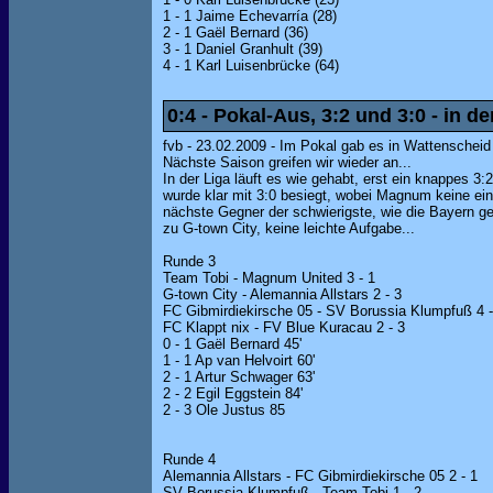
1 - 1 Jaime Echevarría (28)
2 - 1 Gaël Bernard (36)
3 - 1 Daniel Granhult (39)
4 - 1 Karl Luisenbrücke (64)
0:4 - Pokal-Aus, 3:2 und 3:0 - in de
fvb - 23.02.2009 - Im Pokal gab es in Wattenscheid 
Nächste Saison greifen wir wieder an...
In der Liga läuft es wie gehabt, erst ein knappes 
wurde klar mit 3:0 besiegt, wobei Magnum keine einz
nächste Gegner der schwierigste, wie die Bayern ge
zu G-town City, keine leichte Aufgabe...
Runde 3
Team Tobi - Magnum United 3 - 1
G-town City - Alemannia Allstars 2 - 3
FC Gibmirdiekirsche 05 - SV Borussia Klumpfuß 4 -
FC Klappt nix - FV Blue Kuracau 2 - 3
0 - 1 Gaël Bernard 45'
1 - 1 Ap van Helvoirt 60'
2 - 1 Artur Schwager 63'
2 - 2 Egil Eggstein 84'
2 - 3 Ole Justus 85
Runde 4
Alemannia Allstars - FC Gibmirdiekirsche 05 2 - 1
SV Borussia Klumpfuß - Team Tobi 1 - 2