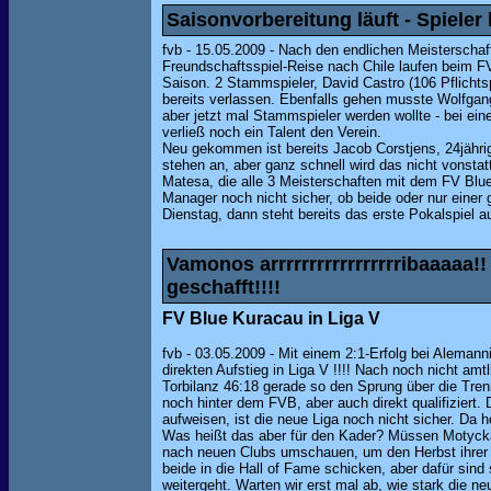
Saisonvorbereitung läuft - Spiel
fvb - 15.05.2009 - Nach den endlichen Meisterschaft
Freundschaftsspiel-Reise nach Chile laufen beim FV
Saison. 2 Stammspieler, David Castro (106 Pflichtsp
bereits verlassen. Ebenfalls gehen musste Wolfgang
aber jetzt mal Stammspieler werden wollte - bei ein
verließ noch ein Talent den Verein.
Neu gekommen ist bereits Jacob Corstjens, 24jährig
stehen an, aber ganz schnell wird das nicht vonsta
Matesa, die alle 3 Meisterschaften mit dem FV Blu
Manager noch nicht sicher, ob beide oder nur einer
Dienstag, dann steht bereits das erste Pokalspiel a
Vamonos arrrrrrrrrrrrrrrrribaaaaa!!
geschafft!!!!
FV Blue Kuracau in Liga V
fvb - 03.05.2009 - Mit einem 2:1-Erfolg bei Alemann
direkten Aufstieg in Liga V !!!! Nach noch nicht am
Torbilanz 46:18 gerade so den Sprung über die Trenn
noch hinter dem FVB, aber auch direkt qualifiziert.
aufweisen, ist die neue Liga noch nicht sicher. Da h
Was heißt das aber für den Kader? Müssen Motycka
nach neuen Clubs umschauen, um den Herbst ihrer K
beide in die Hall of Fame schicken, aber dafür sind 
weitergeht. Warten wir erst mal ab, wie stark die ne