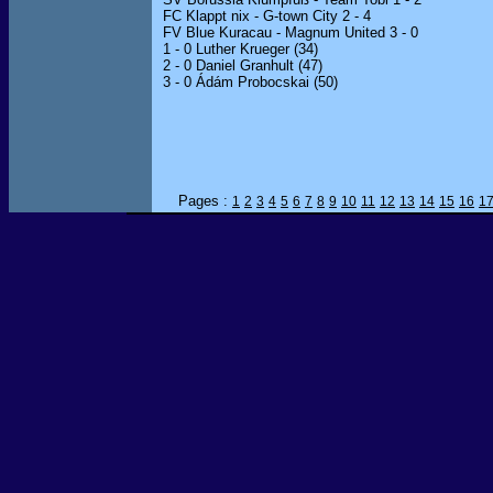
FC Klappt nix - G-town City 2 - 4
FV Blue Kuracau - Magnum United 3 - 0
1 - 0 Luther Krueger (34)
2 - 0 Daniel Granhult (47)
3 - 0 Ádám Probocskai (50)
Pages :
1
2
3
4
5
6
7
8
9
10
11
12
13
14
15
16
1