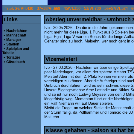
Titel: 26/VII.430 - 37+38/VI.669 - 45/VI.350 - 53/VI.730 - 56+57/VI.524 - 6
Links
Abstieg unvermeidbar - Umbruch 
fvb - 30.05.2026 - Da die in die Jahre gekommenen 
•
Nachrichten
nicht mehr für diese Liga. 1 Punkt aus 8 Spielen b
•
Mannschaft
Liga. Egal, Liga V war ein Bonus für die lange Aufba
•
Manager
Gehälter sind zu hoch. Malsehn, wer noch geht in
•
Stadion
•
Spielplan und
Tabelle
•
Torjäger
Vizemeister!
•
Gästebuch
fvb - 27.03.2026 - Nachdem wir über einige Spielta
paar Niederlagen, vor allem der spätere Meister T
Meister! Aber mit dem 2. Platz können wir mehr als 
verteidigen zu können. Aber die Aufsteiger sind auc
Umbruch durchführen, wird es sehr schwer, diese Sa
Unsere Eigengewächse Arne Lastadie und Niklas Sa
und so ist nur noch Ludwig Meyssel von den 3 Mitte
längerfristig weg. Momentan führt er die Nachfolge
ein Ralf Niemann will auf Dauer spielen.
Bleibt die Frage, an welcher Stelle die Mannschaft a
der Sturm fällig, da Pollhammer und Tomičić die 30
Malsehn.
Klasse gehalten - Saison 93 hat b