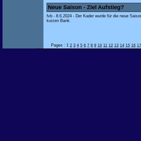
Neue Saison - Ziel Aufstieg?
fvb - 8.6.2024 - Der Kader wurde für die neue Saison
kurzen Bank.
Pages : 1
2
3
4
5
6
7
8
9
10
11
12
13
14
15
16
1