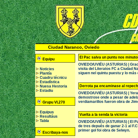
Ciudad Naranco, Oviedo
El Pac salva un puntu nos minutos
Equipu
OVIEDO/UVIÉU (ASTURIAS) | Gracies
visita del Literatos FC a Ciudad 
Noticies
siguen nel quintu puestu y lo más 
Plantía
Cuadru técnicu
Estadística
Derrota pa encaminase al repec
Nuesa Hestoria
Estadiu
OVIEDO/UVIÉU (ASTURIAS) | Yera una
demostrose onde a pesar de adela
verdiamarillos fueron obra de Jim
Grupu VI.270
Equipus
Vuelta a la senda la victoria
Resultáus
Tabla
OVIEDO/UVIÉU (ASTURIAS) | El Pac
de tres depués de ganar 2-1 al F.C
primer gol foi obra de Selwyn.
Escribaya-nos