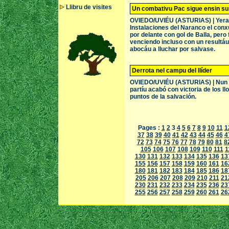
Llibru de visites
Un combativu Pac sigue ensin s
OVIEDO/UVIÉU (ASTURIAS) | Yera ot
Instalaciones del Naranco el conxu
por delante con gol de Balla, pero
venciendo incluso con un resultá
abocáu a lluchar por salvase.
Derrota nel campu del llíder
OVIEDO/UVIÉU (ASTURIAS) | Nun pud
partíu acabó con victoria de los l
puntos de la salvación.
Pages :
1
2
3
4
5
6
7
8
9
10
11
1
37
38
39
40
41
42
43
44
45
46
4
72
73
74
75
76
77
78
79
80
81
8
105
106
107
108
109
110
111
1
130
131
132
133
134
135
136
13
155
156
157
158
159
160
161
16
180
181
182
183
184
185
186
18
205
206
207
208
209
210
211
21
230
231
232
233
234
235
236
23
255
256
257
258
259
260
261
26