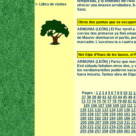
temporada, y la endeblez del rival
Llibru de visites
ofrecer una imaxen arrolladora. 8-
Sanz.
Otros dos puntus que se escape
ARMUNIA (LEÓN) | El Pac tornó a 
con los dos primerus ya finó empa
de Maurer dominaron el partíu, per
marcador. L'ascensu ta a cuatru p
Nel Alpe d'Huez de les baxes, el
ARMUNIA (LEÓN) | Parez que nun p
Esti sábadu faltaben otros dos, y v
los verdiamariellos pudieron saca
fuera inxustu. Tantus obra de Elg
Pages :
1
2
3
4
5
6
7
8
9
10
11
1
37
38
39
40
41
42
43
44
45
46
4
72
73
74
75
76
77
78
79
80
81
8
105
106
107
108
109
110
111
1
130
131
132
133
134
135
136
13
155
156
157
158
159
160
161
16
180
181
182
183
184
185
186
18
205
206
207
208
209
210
211
21
230
231
232
233
234
235
236
23
255
256
257
258
259
260
261
26