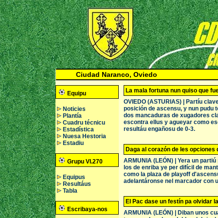
Ciudad Naranco, Oviedo
La mala fortuna nun quiso que fue
Equipu
OVIEDO (ASTURIAS) | Partíu clave,
posición de ascensu, y nun pudu 
Noticies
dos mancaduras de xugadores clav
Plantía
escontra ellus y agueyar como esc
Cuadru técnicu
resultáu engañosu de 0-3.
Estadística
Nuesa Hestoria
Estadiu
Daga al corazón de les opciones
ARMUNIA (LEÓN) | Yera un partiú pe
Grupu VI.270
los de enriba ye per difícil de man
como la plaza de playoff d'ascensu
Equipus
adelantáronse nel marcador con un
Resultáus
Tabla
El Pac dase un festín pa olvidar l
Escribaya-nos
ARMUNIA (LEÓN) | Diban unos cuan