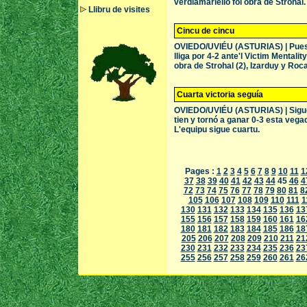
verdiamariello foi obra de Strohal.
Llibru de visites
Cincu de cincu
OVIEDO/UVIÉU (ASTURIAS) | Pues de
lliga por 4-2 ante'l Victim Mentali
obra de Strohal (2), Izarduy y Roca
Cuarta victoria seguía
OVIEDO/UVIÉU (ASTURIAS) | Sigue 
tien y tornó a ganar 0-3 esta vegad
L'equipu sigue cuartu.
Pages :
1
2
3
4
5
6
7
8
9
10
11
1
37
38
39
40
41
42
43
44
45
46
4
72
73
74
75
76
77
78
79
80
81
8
105
106
107
108
109
110
111
1
130
131
132
133
134
135
136
13
155
156
157
158
159
160
161
16
180
181
182
183
184
185
186
18
205
206
207
208
209
210
211
21
230
231
232
233
234
235
236
23
255
256
257
258
259
260
261
26