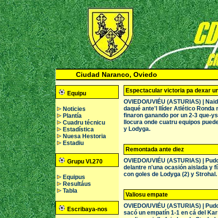
Ciudad Naranco, Oviedo
Espectacular victoria pa dexar un
Equipu
OVIEDO/UVIÉU (ASTURIAS) | Naide 
daqué ante'l llíder Atlético Ronda
Noticies
finaron ganando por un 2-3 que-y
Plantía
llocura onde cuatru equipos pued
Cuadru técnicu
y Lodyga.
Estadística
Nuesa Hestoria
Estadiu
Remontada ante diez
OVIEDO/UVIÉU (ASTURIAS) | Pudo re
Grupu VI.270
delantre n'una ocasión aislada y f
con goles de Lodyga (2) y Strohal. 
Equipus
Resultáus
Tabla
Valiosu empate
OVIEDO/UVIÉU (ASTURIAS) | Pudo g
Escribaya-nos
sacó un empatín 1-1 en cá del Kar