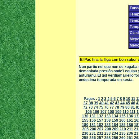
Fund
Tempo
Temp
Temp
Clasi
Meyor
Meyor
El Pac fina la lliga con bon sabor
Nun partíu nel que nun se xugaba n
demasiada presión onde'l equipu g
asturianu. El gol verdiamariello f
undecima temporada en sesta.
Pages :
1
2
3
4
5
6
7
8
9
10
11
1
37
38
39
40
41
42
43
44
45
46
4
72
73
74
75
76
77
78
79
80
81
8
105
106
107
108
109
110
111
1
130
131
132
133
134
135
136
13
155
156
157
158
159
160
161
16
180
181
182
183
184
185
186
18
205
206
207
208
209
210
211
21
230
231
232
233
234
235
236
23
255
256
257
258
259
260
261
26