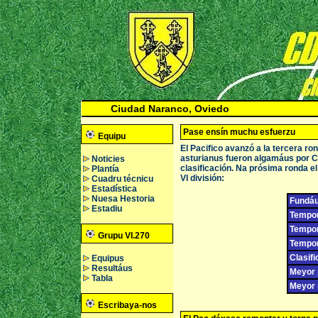
Ciudad Naranco, Oviedo
Pase ensín muchu esfuerzu
Equipu
El Pacifico avanzó a la tercera r
asturianus fueron algamáus por Ca
Noticies
clasificación. Na prósima ronda el 
Plantía
VI división:
Cuadru técnicu
Estadística
Nuesa Hestoria
Fundáu
Estadiu
Tempor
Tempor
Grupu VI.270
Tempor
Clasifi
Equipus
Resultáus
Meyor p
Tabla
Meyor 
Escribaya-nos