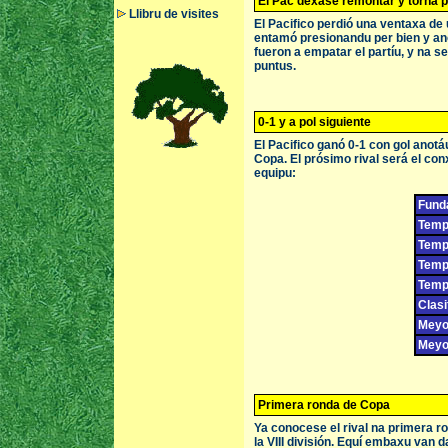
El Pac déxase remontar y torna 
Llibru de visites
El Pacifico perdió una ventaxa de 
entamó presionandu per bien y an
fueron a empatar el partíu, y na s
puntus.
0-1 y a pol siguiente
El Pacifico ganó 0-1 con gol anot
Copa. El prósimo rival será el co
equipu:
Fund
Tempo
Tempo
Temp
Temp
Clasi
Meyor
Meyor
Primera ronda de Copa
Ya conocese el rival na primera ro
la VIII división. Equí embaxu van 