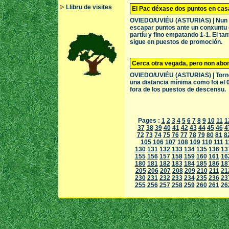
Llibru de visites
El Pac déxase dos puntos en cas
OVIEDO/UVIÉU (ASTURIAS) | Nun pa
escapar puntos ante un conxuntu 
partíu y fino empatando 1-1. El tan
sigue en puestos de promoción.
Cerca otra vegada, pero non abo
OVIEDO/UVIÉU (ASTURIAS) | Tornó a 
una distancia mínima como foi el 
fora de los puestos de descensu.
Pages :
1
2
3
4
5
6
7
8
9
10
11
1
37
38
39
40
41
42
43
44
45
46
4
72
73
74
75
76
77
78
79
80
81
8
105
106
107
108
109
110
111
1
130
131
132
133
134
135
136
13
155
156
157
158
159
160
161
16
180
181
182
183
184
185
186
18
205
206
207
208
209
210
211
21
230
231
232
233
234
235
236
23
255
256
257
258
259
260
261
26