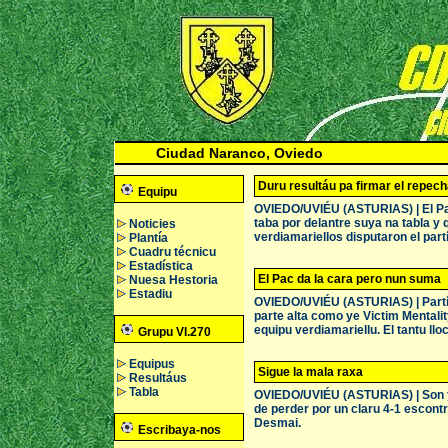
Ciudad Naranco, Oviedo
Duru resultáu pa firmar el repec
Equipu
OVIEDO/UVIÉU (ASTURIAS) | El Paci
taba por delantre suya na tabla y 
Noticies
verdiamariellos disputaron el part
Plantía
Cuadru técnicu
Estadística
El Pac da la cara pero nun suma
Nuesa Hestoria
Estadiu
OVIEDO/UVIÉU (ASTURIAS) | Partíu
parte alta como ye Victim Mentality
equipu verdiamariellu. El tantu lloc
Grupu VI.270
Equipus
Sigue la mala raxa
Resultáus
Tabla
OVIEDO/UVIÉU (ASTURIAS) | Son ya 
de perder por un claru 4-1 escontra
Desmai.
Escribaya-nos